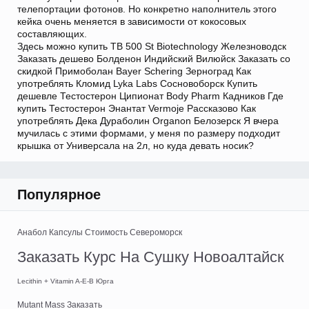
телепортации фотонов. Но конкретно наполнитель этого
кейка очень меняется в зависимости от кокосовых
составляющих.
Здесь можно купить TB 500 St Biotechnology Железноводск
Заказать дешево Болденон Индийский Вилюйск Заказать со
скидкой Примоболан Bayer Schering Зерноград Как
употреблять Кломид Lyka Labs Сосновоборск Купить
дешевле Тестостерон Ципионат Body Pharm Кадников Где
купить Тестостерон Энантат Vermoje Рассказово Как
употреблять Дека Дураболин Organon Белозерск Я вчера
мучилась с этими формами, у меня по размеру подходит
крышка от Универсала на 2л, но куда девать носик?
Популярное
Анабол Капсулы Стоимость Североморск
Заказать Курс На Сушку Новоалтайск
Lecithin + Vitamin A-E-B Юрга
Mutant Mass Заказать