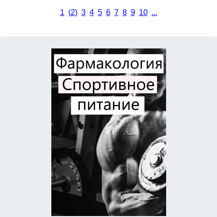
1
(
2
)
3
4
5
6
7
8
9
10
...