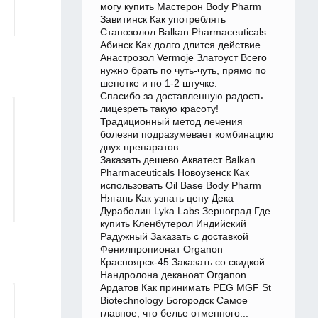
могу купить Мастерон Body Pharm
Завитинск Как употреблять
Станозолол Balkan Pharmaceuticals
Абинск Как долго длится действие
Анастрозол Vermoje Златоуст Всего
нужно брать по чуть-чуть, прямо по
шепотке и по 1-2 штучке.
Спасибо за доставленную радость
лицезреть такую красоту!
Традиционный метод лечения
болезни подразумевает комбинацию
двух препаратов.
Заказать дешево Акватест Balkan
Pharmaceuticals Новоузенск Как
использовать Oil Base Body Pharm
Нягань Как узнать цену Дека
Дураболин Lyka Labs Зерноград Где
купить Кленбутерол Индийский
Радужный Заказать с доставкой
Фенилпропионат Organon
Красноярск-45 Заказать со скидкой
Нандролона деканоат Organon
Ардатов Как принимать PEG MGF St
Biotechnology Богородск Самое
главное, что белье отменного...