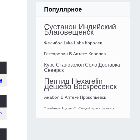
Популярное
Сустанон Индийский
Благовещенск
Фелибол Lyka Labs Королев
Гексарелин В Аптеке Королев
Курс Станозолол Соло Доставка
Северск
Пептид Hexarelin
е
Дешево Воскресенск
Анабол В Аптеке Прокопьевск
Тренболон Ацетат Со Скидкой Краснокаменск
е