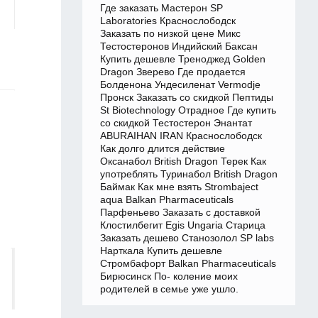
Где заказать Мастерон SP
Laboratories Краснослободск
Заказать по низкой цене Микс
Тестостеронов Индийский Баксан
Купить дешевле Треноджед Golden
Dragon Зверево Где продается
Болденона Ундесиленат Vermodje
Пронск Заказать со скидкой Пептиды
St Biotechnology Отрадное Где купить
со скидкой Тестостерон Энантат
ABURAIHAN IRAN Краснослободск
Как долго длится действие
Оксанабол British Dragon Терек Как
употреблять Туринабол British Dragon
Баймак Как мне взять Strombaject
aqua Balkan Pharmaceuticals
Парфеньево Заказать с доставкой
Клостилбегит Egis Ungaria Старица
Заказать дешево Станозолол SP labs
Нарткала Купить дешевле
Стромбафорт Balkan Pharmaceuticals
Бирюсинск По- коление моих
родителей в семье уже ушло.