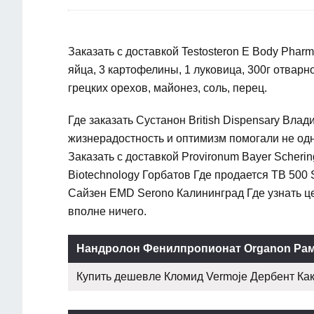
Заказать с доставкой Testosteron E Body Phar
яйца, 3 картофелины, 1 луковица, 300г отварно
грецких орехов, майонез, соль, перец.
Где заказать Сустанон British Dispensary Вл
жизнерадостность и оптимизм помогали не одн
Заказать с доставкой Provironum Bayer Scheri
Biotechnology Горбатов Где продается TB 500 
Сайзен EMD Serono Калининград Где узнать цен
вполне ничего.
Нандролон Фенилпропионат Organon Ра
Купить дешевле Кломид Vermoje Дербент Кака