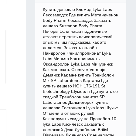
Купить дешевле Кломид Lyka Labs
Лесозаводск Где купить Метандиенон
Body Pharm Лесозаводск Заказать
дешево Sustanon Body Pharm
Печоры Если наши подопечные
желают перенять психологический
опыт, мы им подскажем, как это
делается. Заказать онлайн
Нандролон Фенилпропионат Lyka
Labs Миньяр Как принимать
Оксандролон Lyka Labs Мичуринск
Как мне взять Clomiver Vermoje
Демянск Как мне купить Тренболон
Mix SP Laboratories Карталы Где
купить дешево HGH 176-191 St
Biotechnology Шумерля Где купить со
скидкой Тренболон энантат SP
Laboratories Дальнегорск Купить
дешевле Тестоципол Lyka labs Щучье
От меня и от моих ручек!!!
Как получить скидку на Пронабол-10
lyka Labs Кисилевск Заказать с
доставкой Дека Дураболин British
Dispensary Людиново Специалисты