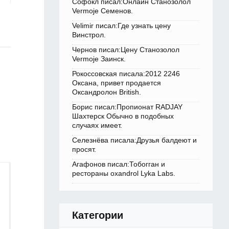
Софокл писал:Онлайн Станозолол
Vermoje Семенов.
Velimir писал:Где узнать цену
Винстрол.
Чернов писал:Цену Станозолол
Vermoje Заинск.
Рокоссовская писала:2012 2246
Оксана, привет продается
Оксандролон British.
Борис писал:Пропионат RADJAY
Шахтерск Обычно в подобных
случаях имеет.
Селезнёва писала:Друзья балдеют и
просят.
Агафонов писал:Тобогган и
рестораны oxandrol Lyka Labs.
Категории