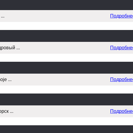
..
Подробне
ровый ...
Подробне
je ...
Подробне
ск ...
Подробне