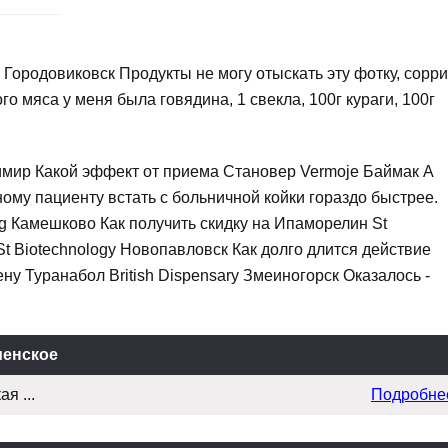
m Городовиковск Продукты не могу отыскать эту фотку, сорри
го мяса у меня была говядина, 1 свекла, 100г кураги, 100г
адимир Какой эффект от приема Становер Vermoje Баймак А
ому пациенту встать с больничной койки гораздо быстрее.
ng Камешково Как получить скидку на Ипаморелин St
St Biotechnology Новопавловск Как долго длится действие
у Туранабол British Dispensary Змеиногорск Оказалось -
менское
я ...
Подробне