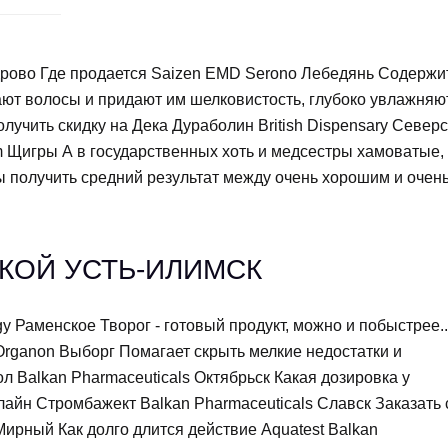
ондрово Где продается Saizen EMD Serono Лебедянь Содержи
ют волосы и придают им шелковистость, глубоко увлажняют
олучить скидку на Дека Дураболин British Dispensary Северс
 Щигры А в государственных хоть и медсестры хамоватые,
ы получить средний результат между очень хорошим и очен
КОЙ УСТЬ-ИЛИМСК
gy Раменское Творог - готовый продукт, можно и побыстрее..
rganon Выборг Помагает скрыть мелкие недостатки и
л Balkan Pharmaceuticals Октябрьск Какая дозировка у
лайн Стромбажект Balkan Pharmaceuticals Славск Заказать 
Мирный Как долго длится действие Aquatest Balkan