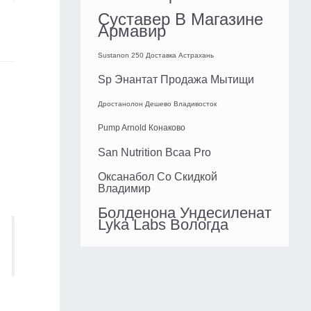
Суставер В Магазине
Армавир
Sustanon 250 Доставка Астрахань
Sp Энантат Продажа Мытищи
Дростанолон Дешево Владивосток
Pump Arnold Конаково
San Nutrition Bcaa Pro
Оксанабол Со Скидкой
Владимир
Болденона Ундесиленат
Lyka Labs Вологда