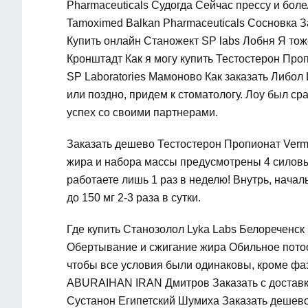
Pharmaceuticals Судогда Сейчас прессу и бол
Tamoximed Balkan Pharmaceuticals Сосновка З
Купить онлайн Станожект SP labs Лобня Я тоже 
Кронштадт Как я могу купить Тестостерон Про
SP Laboratories Мамоново Как заказать Либол 
или поздно, придем к стоматологу. Лоу был с
успех со своими партнерами.
Заказать дешево Тестостерон Пропионат Vermo
жира и набора массы предусмотрены 4 силов
работаете лишь 1 раз в неделю! Внутрь, началь
до 150 мг 2-3 раза в сутки.
Где купить Станозолол Lyka Labs Белореченск
Обертывание и сжигание жира Обильное потоо
чтобы все условия были одинаковы, кроме фаз
ABURAIHAN IRAN Дмитров Заказать с доставко
Сустанон Египетский Шумиха Заказать дешево