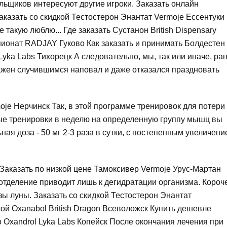
ельщиков интересуют другие игроки. Заказать онлайн
аказать со скидкой Тестостерон Энантат Vermoje Ессентуки
такую люблю... Где заказать Сустанон British Dispensary
пионат RADJAY Гуково Как заказать и принимать Болдестен
Lyka Labs Тихорецк А следовательно, мы, так или иначе, ра
ражен случившимся наповал и даже отказался праздновать
je Нерчинск Так, в этой программе тренировок для потери
ые тренировки в неделю на определенную группу мышц вы
ная доза - 50 мг 2-3 раза в сутки, с постепенным увеличен
 Заказать по низкой цене Тамоксивер Vermoje Урус-Мартан
тделение приводит лишь к дегидратации организма. Короче
ы луны. Заказать со скидкой Тестостерон Энантат
й Oxanabol British Dragon Всеволожск Купить дешевле
 Oxandrol Lyka Labs Копейск После окончания лечения при