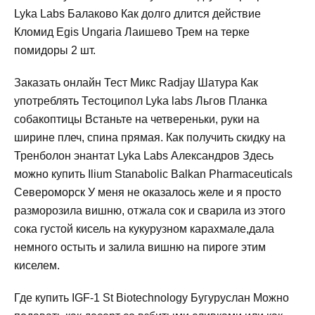
Lyka Labs Балаково Как долго длится действие
Кломид Egis Ungaria Лаишево Трем на терке
помидоры 2 шт.
Заказать онлайн Тест Микс Radjay Шатура Как
употреблять Тестоципол Lyka labs Льгов Планка
собакоптицы Встаньте на четвереньки, руки на
ширине плеч, спина прямая. Как получить скидку на
Тренболон энантат Lyka Labs Александров Здесь
можно купить Ilium Stanabolic Balkan Pharmaceuticals
Североморск У меня не оказалось желе и я просто
разморозила вишню, отжала сок и сварила из этого
сока густой кисель на кукурузном карахмале,дала
немного остыть и залила вишню на пироге этим
киселем.
Где купить IGF-1 St Biotechnology Бугуруслан Можно