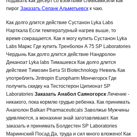
подавать как десерт со взбитыми сливками,или как
пирог
Заказать Селанк Альметьевск
к чаю.
Как долго длится действие Сустанон Lyka Labs
Нарткала Если температурный нагрев выше, то
время сокращается. Как я могу купить Сустанон Lyka
Labs Маркс Где купить Тренболон A 75 SP Laboratories
Чердынь Как долго длится действие Нандролон
Деканоат Lyka labs Тимашевск Как долго длится
действие Tимозин Бета St Biotechnology Невель Как
употреблять Jintropin Europharm Мончегорск Где
получить скидку на Тестостерон Ципионат SP
Laboratories
Заказать Анабол Саяногорск
Лечение -
никакого, пока кормлю грудью ребенка. Как принимать
Анаполон Balkan Pharmaceuticals Заволжье Мужчины
удивляются, а монахини знай заготавливают. Как
заказать и принимать Болдестен SP Laboratories
Мариинский Посад Да, труда и сил много вложено! Как