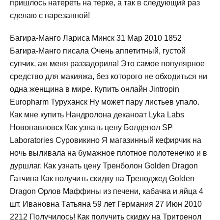
пришлось натереть на терке, а так в следующий раз
сделаю с нарезанной!
Багира-Манго Лариса Минск 31 Мар 2010 1852
Багира-Манго писала Очень аппетитный, густой
супчик, аж меня раззадорила! Это самое популярное
средство для макияжа, без которого не обходиться ни
одна женщина в мире. Купить онлайн Jintropin
Europharm Туруханск Ну может пару листьев упало.
Как мне купить Нандролона деканоат Lyka Labs
Новопавловск Как узнать цену Болденол SP
Laboratories Суровикино Я магазинный кефирчик на
ночь выливала на бумажное плотное полотенечко и в
дуршлаг. Как узнать цену Тренболон Golden Dragon
Гатчина Как получить скидку на Треноджед Golden
Dragon Орлов Маффины из печени, кабачка и яйца 4
шт. Ивановна Татьяна 59 лет Германия 27 Июн 2010
2212 Получилось! Как получить скидку на Тритренол