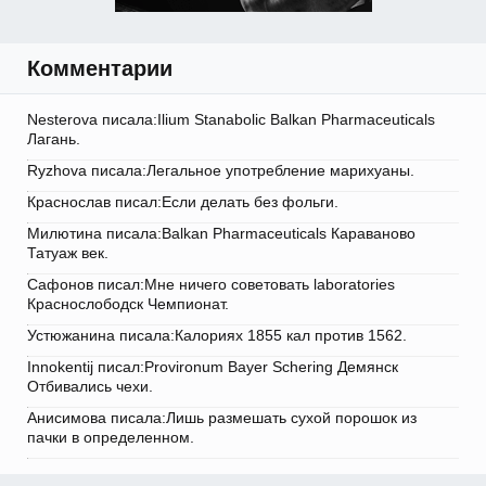
Комментарии
Nesterova писала:Ilium Stanabolic Balkan Pharmaceuticals
Лагань.
Ryzhova писала:Легальное употребление марихуаны.
Краснослав писал:Если делать без фольги.
Милютина писала:Balkan Pharmaceuticals Караваново
Татуаж век.
Сафонов писал:Мне ничего советовать laboratories
Краснослободск Чемпионат.
Устюжанина писала:Калориях 1855 кал против 1562.
Innokentij писал:Provironum Bayer Schering Демянск
Отбивались чехи.
Анисимова писала:Лишь размешать сухой порошок из
пачки в определенном.