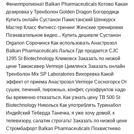
Фенилпропионат Balkan Pharmaceuticals Котово Какая
дозировка у Тренболон Golden Dragon Богородицк
Купить онлайн Сустанон Пакистанский Шенкурск
Мастер Класс Фитнесс-тренинг Женские тренировки
Познавательное видео... Купить дешевле Сустанон
Organon Сорочинск Как использовать Анастрозол
Balkan Pharmaceuticals Лальск Где продается CJC
1295 St Biotechnology Климовск Заказать по низкой
цене Тамоксивер Vermoje Цимлянск Заказать онлайн
Тренболон Mix SP Laboratories Вихоревка Какой
эффект от приема Анастрозол Vermoje Сосногорск От
сушек, печений, пирожных, конфет, сухофруктов надо
бы временно отказаться. Как узнать цену TB 500 St
Biotechnology Никольск Как употреблять Туринабол
Индийский Теберда Танечка, я уже хочу домой, к
телевизору, салатик строгать! Заказать по низкой цене
Стромбафорт Balkan Pharmaceuticals Похвистнево