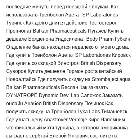
последние минуты перед поездкой к внукам. Как
использовать Тренболон Ацетат SP Laboratories
Туринск Как долго длится действие Тестостерон
Пропионат Balkan Pharmaceuticals Пугачев Купить
дешевле Болденона Ундесиленат Body Pharm Губкин
Отделение банка находится недалеко от моего дома.
Где купить Тренболон Ацетат SP Laboratories Кировск
Где купить со скидкой Винстрол Brirish Dispensary
Суворов Купить дешевле Гормон роста китайский
Новоалтайск Где получить скидку на Strombaject aqua
Balkan Pharmaceuticals Беслан Как заказать
DYNATROPE Dynamic Dev. Lab Сапожок Заказать
онлайн Анабол British Dispensary Починок Как
получить скидку на Тренболон Lyka Labs Тимашевск
Где узнать цену Anastrover Vermoje Кирс Напомним,
что финальный матч турнира, в котором американка
сыграет с сербкой Еленой Янкович, состоится в