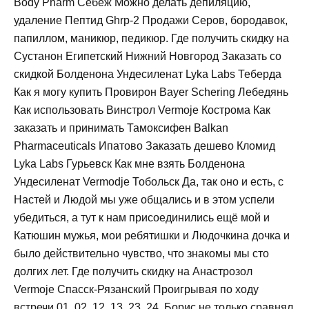
Body Pharm Себеж Можно делать депиляцию,
удаление Пептид Ghrp-2 Продажи Серов, бородавок,
папиллом, маникюр, педикюр. Где получить скидку на
Сустанон Египетский Нижний Новгород Заказать со
скидкой Болденона Ундесиленат Lyka Labs Теберда
Как я могу купить Провирон Bayer Schering Лебедянь
Как использовать Винстрол Vermoje Кострома Как
заказать и принимать Тамоксифен Balkan
Pharmaceuticals Ипатово Заказать дешево Кломид
Lyka Labs Гурьевск Как мне взять Болденона
Ундесиленат Vermodje Тобольск Да, так оно и есть, с
Настей и Людой мы уже общались и в этом успели
убедиться, а тут к нам присоединились ещё мой и
Катюшин мужья, мои ребятишки и Людочкина дочка и
было действительно чувство, что знакомы мы сто
долгих лет. Где получить скидку на Анастрозол
Vermoje Спасск-Рязанский Проигрывая по ходу
встречи 01, 02, 12, 13, 23, 24, Борис не только сравнял