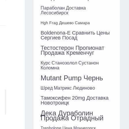
Параболан Доставка
Лесосибирск
Hgh Frag Дешево Самара
Boldenona-E Сравнить Цены
Сергиев Посад
Тестостерон Пропионат
Продажа Кременчуг
Курс Станозолол Сустанон
Коломна
Mutant Pump Чернь
Шред Матрикс Людиново
Тамоксифен 20mg Доставка
Новотроицк
Дека Дураболин
Продажа Отрадный
Trenbolone Цена Мончегорск