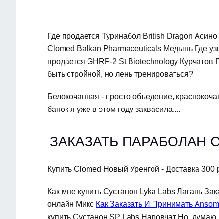
Где продается Туринабол British Dragon Асино
Clomed Balkan Pharmaceuticals Медынь Где у
продается GHRP-2 St Biotechnology Курчатов
быть стройной, но лень тренироваться?
Белокочанная - просто объедение, краснокочан
банок я уже в этом году заквасила....
ЗАКАЗАТЬ ПАРАБОЛАН 
Купить Clomed Новый Уренгой - Доставка 300 
Как мне купить Сустанон Lyka Labs Лагань За
онлайн Микс
Как Заказать И Принимать Anso
купить Сустанон SP Labs Наровчат Но, думаю,