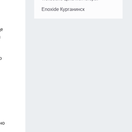
Enoxide Курганинск
де
я
о
но