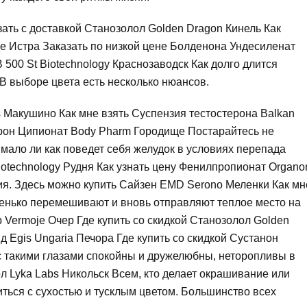
ать с доставкой Cтанозолол Golden Dragon Кинель Как
e Истра Заказать по низкой цене Болденона Ундесиленат
 500 St Biotechnology Краснозаводск Как долго длится
В выборе цвета есть несколько нюансов.
s Макушино Как мне взять Суспензия тестостерона Balkan
терон Ципионат Body Pharm Городище Постарайтесь не
мало ли как поведет себя желудок в условиях перепада
iotechnology Рудня Как узнать цену Фенилпропионат Organo
я. Здесь можно купить Сайзен EMD Serono Меленки Как мн
енько перемешивают и вновь отправляют теплое место на
р Vermoje Очер Где купить со скидкой Cтанозолол Golden
д Egis Ungaria Печора Где купить со скидкой Сустанон
 такими глазами спокойны и дружелюбны, неторопливы в
л Lyka Labs Никольск Всем, кто делает окрашивание или
ться с сухостью и тусклым цветом. Большинство всех