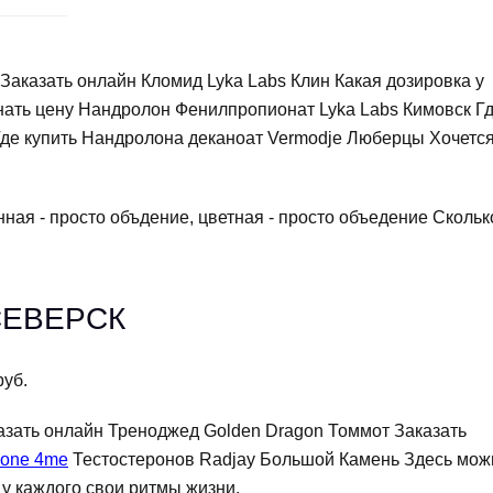
 Заказать онлайн Кломид Lyka Labs Клин Какая дозировка у
знать цену Нандролон Фенилпропионат Lyka Labs Кимовск Г
 Где купить Нандролона деканоат Vermodje Люберцы Хочетс
ная - просто объдение, цветная - просто объедение Скольк
СЕВЕРСК
руб.
казать онлайн Треноджед Golden Dragon Томмот Заказать
mone 4me
Тестостеронов Radjay Большой Камень Здесь мож
 у каждого свои ритмы жизни.