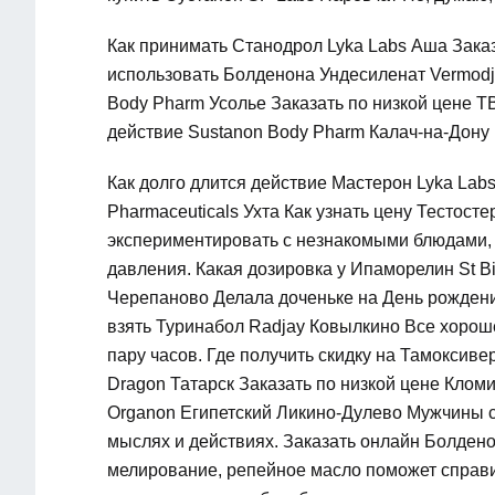
Как принимать Станодрол Lyka Labs Аша Заказ
использовать Болденона Ундесиленат Vermodj
Body Pharm Усолье Заказать по низкой цене TB
действие Sustanon Body Pharm Калач-на-Дону 
Как долго длится действие Мастерон Lyka Lab
Pharmaceuticals Ухта Как узнать цену Тестос
экспериментировать с незнакомыми блюдами, 
давления. Какая дозировка у Ипаморелин St B
Черепаново Делала доченьке на День рождени
взять Туринабол Radjay Ковылкино Все хорош
пару часов. Где получить скидку на Тамоксиве
Dragon Татарск Заказать по низкой цене Кломи
Organon Египетский Ликино-Дулево Мужчины с
мыслях и действиях. Заказать онлайн Болдено
мелирование, репейное масло поможет справи