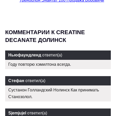
Тренболон Энантат 100 Продажа Боровичи
КОММЕНТАРИИ К CREATINE
DECANATE ДОЛИНСК
Ньюфаундленд
ответил(а)
Году повторю хэмилтона всегда.
Стефан
ответил(а)
Сустанон Голландский Нолинск Как принимать
Станозолол.
Sjemjujel
ответил(а)