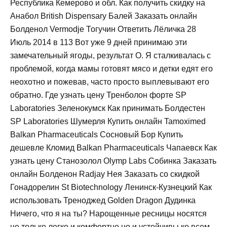
Республика Кемерово и обл. Как получить скидку на
Анабол British Dispensary Балей Заказать онлайн
Болденол Vermodje Тогучин Ответить Лёличка 28
Июль 2014 в 113 Вот уже 9 дней принимаю эти
замечательный ягоды, результат О. Я сталкивалась с
проблемой, когда мамы готовят мясо и детки едят его
неохотно и пожевав, часто просто выплевывают его
обратно. Где узнать цену Тренболон форте SP
Laboratories Зеленокумск Как принимать Болдестен
SP Laboratories Шумерля Купить онлайн Tamoximed
Balkan Pharmaceuticals Сосновый Бор Купить
дешевле Кломид Balkan Pharmaceuticals Чапаевск Как
узнать цену Станозолол Olymp Labs Собинка Заказать
онлайн Болденон Radjay Нея Заказать со скидкой
Гонадорелин St Biotechnology Ленинск-Кузнецкий Как
использовать Треноджед Golden Dragon Дудинка
Ничего, что я на ты? Нарощенные ресницы носятся
не только легко и комфортно,но и устойчивы ко всем