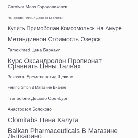
Carnivor Mass Городовиковск
Нандролон Фенил Дешево Кропоткин
Купить Примоболан Комсомольск-На-Амуре
Метандиенон Стоимость Озерск
Tamoximed Цена Барнаул
Курс Оксандролон Пропионат
Сравнить Цены Талнах
Заказать Бремеланотид Щекино
Ferring Gmbh В Магазине Видное
Trenbolone Дешево Оренбург
Анастрозол Болохово
Clomitabs Цена Калуга
Balkan Pharmaceuticals В Магазине
Лыткарино