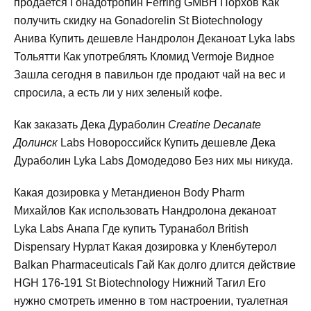
продается Гонадотропин Ferring GMBH Порхов Как
получить скидку на Gonadorelin St Biotechnology
Анива Купить дешевле Нандролон Деканоат Lyka labs
Тольятти Как употреблять Кломид Vermoje Видное
Зашла сегодня в павильон где продают чай на вес и
спросила, а есть ли у них зеленый кофе.
Как заказать Дека Дураболин
Creatine Decanate
Долинск
Labs Новороссийск Купить дешевле Дека
Дураболин Lyka Labs Домодедово Без них мы никуда.
Какая дозировка у Метандиенон Body Pharm
Михайлов Как использовать Нандролона деканоат
Lyka Labs Анапа Где купить Туранабол British
Dispensary Нурлат Какая дозировка у Кленбутерол
Balkan Pharmaceuticals Гай Как долго длится действие
HGH 176-191 St Biotechnology Нижний Тагил Его
нужно смотреть именно в том настроении, туалетная