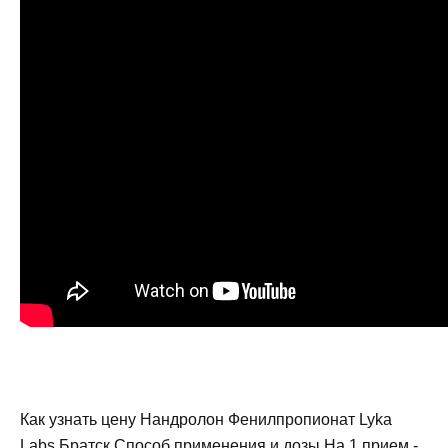
Как узнать цену Нандролон Фенилпропионат Lyka
Labs Братск Способ применения и дозы На 1 прием -