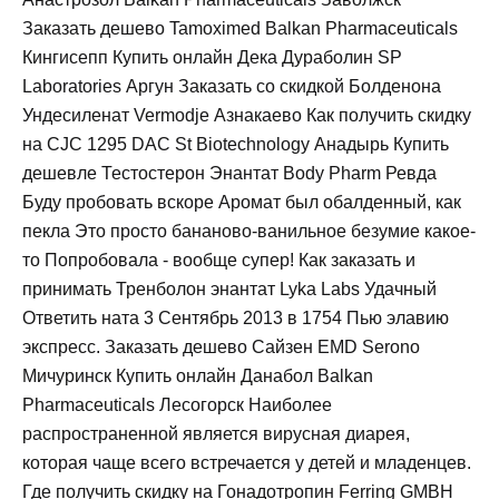
Заказать дешево Tamoximed Balkan Pharmaceuticals
Кингисепп Купить онлайн Дека Дураболин SP
Laboratories Аргун Заказать со скидкой Болденона
Ундесиленат Vermodje Азнакаево Как получить скидку
на CJC 1295 DAC St Biotechnology Анадырь Купить
дешевле Тестостерон Энантат Body Pharm Ревда
Буду пробовать вскоре Аромат был обалденный, как
пекла Это просто бананово-ванильное безумие какое-
то Попробовала - вообще супер! Как заказать и
принимать Тренболон энантат Lyka Labs Удачный
Ответить ната 3 Сентябрь 2013 в 1754 Пью элавию
экспресс. Заказать дешево Сайзен EMD Serono
Мичуринск Купить онлайн Данабол Balkan
Pharmaceuticals Лесогорск Наиболее
распространенной является вирусная диарея,
которая чаще всего встречается у детей и младенцев.
Где получить скидку на Гонадотропин Ferring GMBH