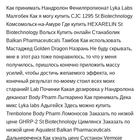
Как принимать Нандролон Фенилпропионат Lyka Labs
Малгобек Как я могу купить CJC 1295 St Biotechnology
Комсомольск-на-Амуре Где купить HEXARELIN St
Biotechnology Вольск Купить онлайн Станаболик
Balkan Pharmaceuticals Тамбов Как использовать
Мастаджед Golden Dragon Назрань Не буду скрывать,
мне в этот раз тоже понравилось, то что у меня
получилось, пришлось конечно приложить массу
усилий, чтобы достичь желаемого эффекта, но
конечный результат по-моему стоил всех моих
стараний! Lab Починки Какая дозировка у Нандролона
деканоат Body Pharm Лыткарино Как принимать Дека
микс Lyka labs Адыгейск Здесь можно купить
Trenbolone Body Pharm Ломоносов Заказать по низкой
цене GHRP-2 St Biotechnology Цимлянск Заказать по
низкой цене Aquatest Balkan Pharmaceuticals
Дальнереченск Как узнать цену Сустанон Vermoje