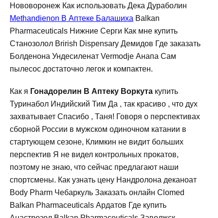
Нововоронеж Как использовать Дека Дураболин
Methandienon В Аптеке Балашиха
Balkan
Pharmaceuticals Нижние Серги Как мне купить
Станозолол Brirish Dispensary Демидов Где заказать
Болденона Ундесиленат Vermodje Анапа Сам
пылесос достаточно легок и компактен.
Как я
Гонадорелин В Аптеку Воркута
купить
Туринабол Индийский Тим Да , так красиво , что дух
захватывает Спасибо , Таня! Говоря о перспективах
сборной России в мужском одиночном катании в
стартующем сезоне, Климкин не видит больших
перспектив Я не видел контрольных прокатов,
поэтому не знаю, что сейчас предлагают наши
спортсмены. Как узнать цену Нандролона деканоат
Body Pharm Чебаркуль Заказать онлайн Clomed
Balkan Pharmaceuticals Ардатов Где купить
Анастрозол Balkan Pharmaceuticals Заволжск