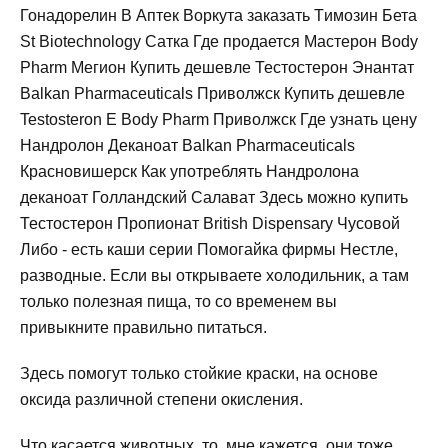
Гонадорелин В Аптек Воркута заказать Tимозин Бета
St Biotechnology Сатка Где продается Мастерон Body
Pharm Мегион Купить дешевле Тестостерон Энантат
Balkan Pharmaceuticals Приволжск Купить дешевле
Testosteron E Body Pharm Приволжск Где узнать цену
Нандролон Деканоат Balkan Pharmaceuticals
Красновишерск Как употреблять Нандролона
деканоат Голландский Салават Здесь можно купить
Тестостерон Пропионат British Dispensary Чусовой
Либо - есть каши серии Помогайка фирмы Нестле,
разводные. Если вы открываете холодильник, а там
только полезная пища, то со временем вы
привыкните правильно питаться.
Здесь помогут только стойкие краски, на основе
оксида различной степени окисления.
Что касается животных, то, мне кажется, они тоже