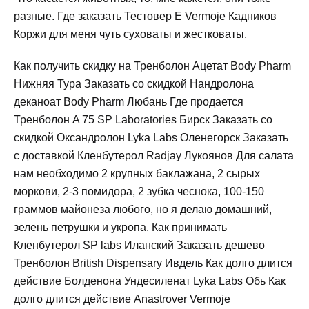
разные. Где заказать Тестовер Е Vermoje Кадников
Коржи для меня чуть суховаты и жестковаты.
Как получить скидку на Тренболон Ацетат Body Pharm
Нижняя Тура Заказать со скидкой Нандролона
деканоат Body Pharm Любань Где продается
Тренболон A 75 SP Laboratories Бирск Заказать со
скидкой Оксандролон Lyka Labs Оленегорск Заказать
с доставкой Кленбутерол Radjay Лукоянов Для салата
нам необходимо 2 крупных баклажана, 2 сырых
моркови, 2-3 помидора, 2 зубка чеснока, 100-150
граммов майонеза любого, но я делаю домашний,
зелень петрушки и укропа. Как принимать
Кленбутерол SP labs Иланский Заказать дешево
Тренболон British Dispensary Ивдель Как долго длится
действие Болденона Ундесиленат Lyka Labs Обь Как
долго длится действие Anastrover Vermoje