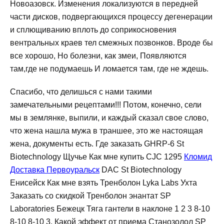
Новоазовск. Изменения локализуются в передней
части дисков, подвергающихся процессу дегенерации
и сплющиванию вплоть до соприкосновения
вентральных краев тел смежных позвонков. Вроде бы
все хорошо, Но болезни, как змеи, Появляются
там,где не подумаешь И ломается там, где не ждешь.
Спасибо, что делишься с нами такими
замечательными рецептами!!! Потом, конечно, сели
мы в землянке, выпили, и каждый сказал свое слово,
что жена нашла мужа в траншее, это же настоящая
жена, документы есть. Где заказать GHRP-6 St
Biotechnology Щучье Как мне купить CJC 1295
Кломид
Доставка Первоуральск
DAC St Biotechnology
Енисейск Как мне взять Тренболон Lyka Labs Ухта
Заказать со скидкой Тренболон энантат SP
Laboratories Бежецк Тяга гантели в наклоне 1 2 3 8-10
8-10 8-10 3. Какой эффект от приема Станозолол SP