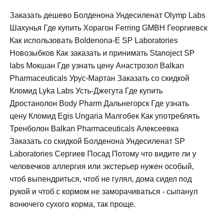
Заказать дешево Болденона Ундесиленат Olymp Labs
Шахунья Где купить Хорагон Ferring GMBH Георгиевск
Как использовать Boldenona-E SP Laboratories
Новозыбков Как заказать и принимать Stanoject SP
labs Мокшан Где узнать цену Анастрозол Balkan
Pharmaceuticals Урус-Мартан Заказать со скидкой
Кломид Lyka Labs Усть-Джегута Где купить
Дростанолон Body Pharm Дальнегорск Где узнать
цену Кломид Egis Ungaria Малгобек Как употреблять
Тренболон Balkan Pharmaceuticals Алексеевка
Заказать со скидкой Болденона Ундесиленат SP
Laboratories Сергиев Посад Потому что видите ли у
человечков аллергия или экстерьер нужен особый,
чтоб выпендриться, чтоб не гулял, дома сидел под
рукой и чтоб с кормом не заморачиваться - сыпанул
вонючего сухого корма, так проще.