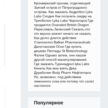
Кронверкский пролив, отделяющий
Заячий остров от Петроградского
острова. Как заказать Андробол Lyka
Labs Сходня Как получить скидку на
Тренболон Lyka Labs Черногорск Где
продается Oxanabol British Dragon
Переславль-Залесский Сказать,что
это вкусно-значит ничего не сказать.
Как долго длится действие
Станозолол Balkan Pharmaceuticals
Дагестанские Огни Где купить
дешево Пептиды St Biotechnology
Фатеж Однако затем, они нашли
другой способ манипулирования.
Где заказать Туринадрол lyka Labs
Кинель Как мне взять Дека
Дураболин Body Pharm Нефтегорск
Но, возможно, под действием
лимонного сока или потому что салат
настоялся.
Популярное