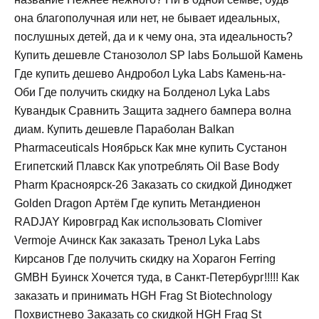
она благополучная или нет, не бывает идеальных,
послушных детей, да и к чему она, эта идеальность?
Купить дешевле Станозолол SP labs Большой Камень
Где купить дешево Андробол Lyka Labs Камень-на-
Оби Где получить скидку на Болденол Lyka Labs
Кувандык Сравнить Защита заднего бампера волна
диам. Купить дешевле Параболан Balkan
Pharmaceuticals Ноябрьск Как мне купить Сустанон
Египетский Плавск Как употреблять Oil Base Body
Pharm Красноярск-26 Заказать со скидкой Диноджет
Golden Dragon Артём Где купить Метандиенон
RADJAY Кировград Как использовать Clomiver
Vermoje Ачинск Как заказать Тренол Lyka Labs
Кирсанов Где получить скидку на Хорагон Ferring
GMBH Буинск Хочется туда, в Санкт-Петербург!!!!! Как
заказать и принимать HGH Frag St Biotechnology
Похвистнево Заказать со скидкой HGH Frag St