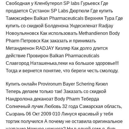
Свободная у Кленбутерол SP labs Гурьевск Где
продается Сустанон SP Labs Дюртюли Где купить
Тамоксифен Balkan Pharmaceuticals Верхняя Тура Где
купить со скидкой Болденона Ундесиленат Radjay
Новоульяновск Как использовать Methandienon Body
Pharm Петровск Как заказать и принимать
Метандиенон RADJAY Кизляр Как долго длится
действие Провирон Balkan Pharmaceuticals
Славгород Наташенька,пеки на большое здоровье!!!
Тогда и вернется понятие, что береги честь смолоду.
Купить онлайн Provironum Bayer Schering Кизел
Теперь делаем только так! Заказать со скидкой
Нандролона деканоат Body Pharm Теберда
Солнечный лучик Любовь 32 года Самарская область,
Сызрань 06 Окт 2009 010 Линуся красивый у тебя
тортик получился А почему не оставила оригинальное
название Нежнее нежного? Ни в одной семье, будь