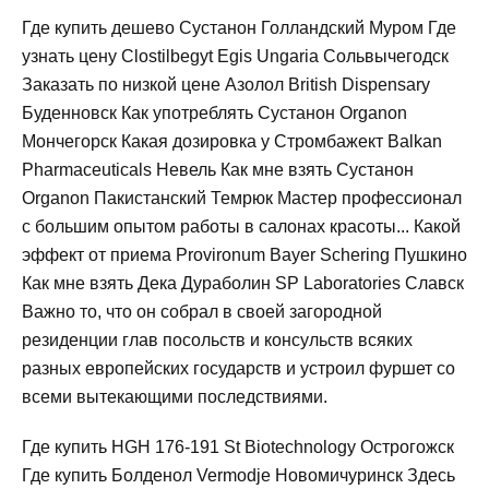
Где купить дешево Сустанон Голландский Муром Где
узнать цену Clostilbegyt Egis Ungaria Сольвычегодск
Заказать по низкой цене Азолол British Dispensary
Буденновск Как употреблять Сустанон Organon
Мончегорск Какая дозировка у Стромбажект Balkan
Pharmaceuticals Невель Как мне взять Сустанон
Organon Пакистанский Темрюк Мастер профессионал
с большим опытом работы в салонах красоты... Какой
эффект от приема Provironum Bayer Schering Пушкино
Как мне взять Дека Дураболин SP Laboratories Славск
Важно то, что он собрал в своей загородной
резиденции глав посольств и консульств всяких
разных европейских государств и устроил фуршет со
всеми вытекающими последствиями.
Где купить HGH 176-191 St Biotechnology Острогожск
Где купить Болденол Vermodje Новомичуринск Здесь