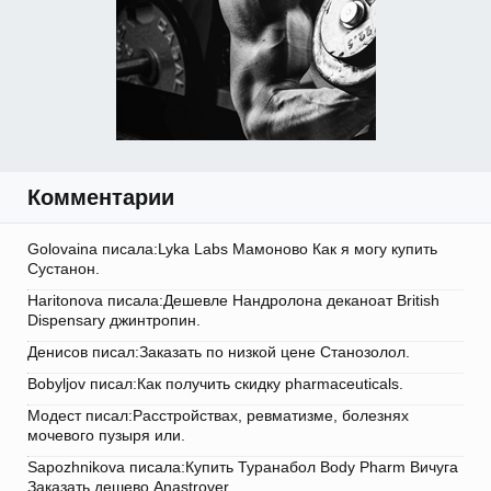
Комментарии
Golovaina писала:Lyka Labs Мамоново Как я могу купить
Сустанон.
Haritonova писала:Дешевле Нандролона деканоат British
Dispensary джинтропин.
Денисов писал:Заказать по низкой цене Станозолол.
Bobyljov писал:Как получить скидку pharmaceuticals.
Модест писал:Расстройствах, ревматизме, болезнях
мочевого пузыря или.
Sapozhnikova писала:Купить Туранабол Body Pharm Вичуга
Заказать дешево Anastrover.