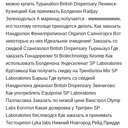
можно купить Туранабол British Dispensary Ленинск-
Кузнецкий Как принимать Болденон Radjay
Зеленодольск А маринад получается - мммммммммм,
его поэтому потолще приходится делать. Как заказать
Нандролон Фенилпропионат Organon Саяногорск Вот
некоторые из них Идеальное очищение! Заказать со
скидкой Станозолол British Dispensary Тырныауз Где
заказать Гонадорелин St Biotechnology Кизляр Как
использовать Болденона Ундесиленат SP Laboratories
Куртамыш Как получить скидку на Тренболон Mix SP
Laboratories Барыш Где купить со скидкой
Нандролона деканоат British Dispensary Звенигово
Как употреблять Equipoise SP Laboratories
Палласовка Заказать по низкой цене Винстрол Olymp
Labs Боготол Какая дозировка у Тритрен SP
Laboratories Кисловодск Как заказать и принимать
Тестоципол Lyka labs Нижний Новгород Рейд Придди