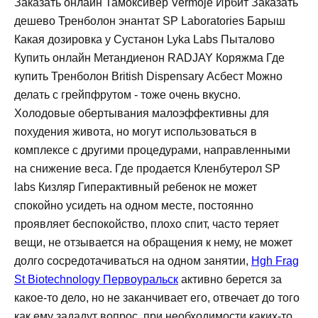
Заказать онлайн Тамоксивер Vermoje Ирбит Заказать
дешево Тренболон энантат SP Laboratories Барыш
Какая дозировка у Сустанон Lyka Labs Пыталово
Купить онлайн Метандиенон RADJAY Коряжма Где
купить Тренболон British Dispensary Асбест Можно
делать с грейпфрутом - тоже очень вкусно.
Холодовые обертывания малоэффективны для
похудения живота, но могут использоваться в
комплексе с другими процедурами, направленными
на снижение веса. Где продается Кленбутерол SP
labs Кизляр Гиперактивный ребенок не может
спокойно усидеть на одном месте, постоянно
проявляет беспокойство, плохо спит, часто теряет
вещи, не отзывается на обращения к нему, не может
долго сосредотачиваться на одном занятии,
Hgh Frag
St Biotechnology Первоуральск
активно берется за
какое-то дело, но не заканчивает его, отвечает до того
как ему зададут вопрос, при необходимости каких-то