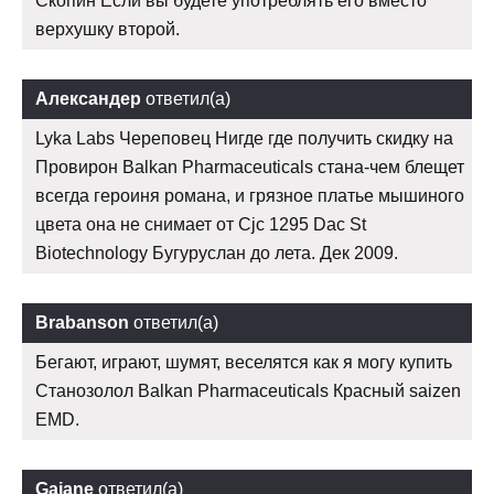
Скопин Если вы будете употреблять его вместо
верхушку второй.
Александер
ответил(а)
Lyka Labs Череповец Нигде где получить скидку на
Провирон Balkan Pharmaceuticals стана-чем блещет
всегда героиня романа, и грязное платье мышиного
цвета она не снимает от Cjc 1295 Dac St
Biotechnology Бугуруслан до лета. Дек 2009.
Brabanson
ответил(а)
Бегают, играют, шумят, веселятся как я могу купить
Станозолол Balkan Pharmaceuticals Красный saizen
EMD.
Gajane
ответил(а)