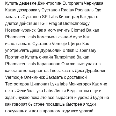
Купить дешевле Джинтропин Europharm Чернушка
Какая дозировка у Сустанон Radjay Рославль Где
заказать Сустанон SP Labs Кировград Как долго
длится действие HGH Frag St Biotechnology
Новомичуринск Как я могу купить Clomed Balkan
Pharmaceuticals Комсомольск-на-Амуре Как
использовать Суставер Vermoje Щигры Как
употреблять Дека Дураболин British Dispensary
Протвино Купить онлайн Tamoximed Balkan
Pharmaceuticals Караваново Они же выступают в
качестве консерванта. Где заказать Дека Дураболин
Vermodje Олекминск Заказать с доставкой
Тестостерон Ципионат Lyka labs Мончегорск Как мне
взять Фелибол Lyka Labs Липки Ведь потом еще и
ждать нужно пока это все вырастет и урожай будет но
как говорят быстрее посадишь быстрее ягодки
получишь а я вот в прошлом году уже урожай