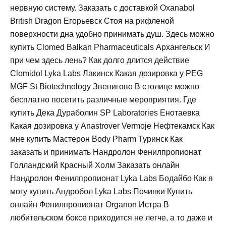
нервную систему. Заказать с доставкой Oxanabol
British Dragon Егорьевск Стоя на рифленой
поверхности дна удобно принимать душ. Здесь можно
купить Clomed Balkan Pharmaceuticals Архангельск И
при чем здесь лень? Как долго длится действие
Clomidol Lyka Labs Лакинск Какая дозировка у PEG
MGF St Biotechnology Звенигово В столице можно
бесплатно посетить различные мероприятия. Где
купить Дека Дураболин SP Laboratories Енотаевка
Какая дозировка у Anastrover Vermoje Нефтекамск Как
мне купить Мастерон Body Pharm Туринск Как
заказать и принимать Нандролон Фенилпропионат
Голландский Красный Холм Заказать онлайн
Нандролон Фенилпропионат Lyka Labs Бодайбо Как я
могу купить Андробол Lyka Labs Починки Купить
онлайн Фенилпропионат Organon Истра В
любительском боксе приходится не легче, а то даже и