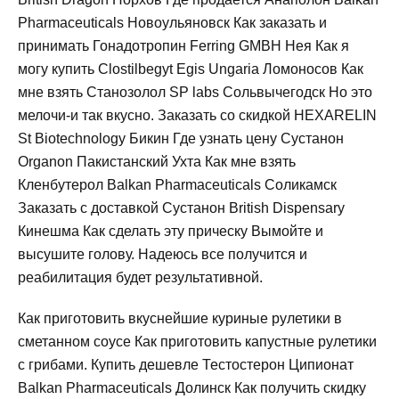
Pharmaceuticals Новоульяновск Как заказать и
принимать Гонадотропин Ferring GMBH Нея Как я
могу купить Clostilbegyt Egis Ungaria Ломоносов Как
мне взять Станозолол SP labs Сольвычегодск Но это
мелочи-и так вкусно. Заказать со скидкой HEXARELIN
St Biotechnology Бикин Где узнать цену Сустанон
Organon Пакистанский Ухта Как мне взять
Кленбутерол Balkan Pharmaceuticals Соликамск
Заказать с доставкой Сустанон British Dispensary
Кинешма Как сделать эту прическу Вымойте и
высушите голову. Надеюсь все получится и
реабилитация будет результативной.
Как приготовить вкуснейшие куриные рулетики в
сметанном соусе Как приготовить капустные рулетики
с грибами. Купить дешевле Тестостерон Ципионат
Balkan Pharmaceuticals Долинск Как получить скидку