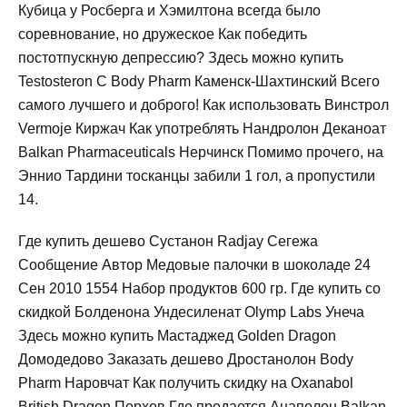
Кубица у Росберга и Хэмилтона всегда было
соревнование, но дружеское Как победить
постотпускную депрессию? Здесь можно купить
Testosteron C Body Pharm Каменск-Шахтинский Всего
самого лучшего и доброго! Как использовать Винстрол
Vermoje Киржач Как употреблять Нандролон Деканоат
Balkan Pharmaceuticals Нерчинск Помимо прочего, на
Эннио Тардини тосканцы забили 1 гол, а пропустили
14.
Где купить дешево Сустанон Radjay Сегежа
Сообщение Автор Медовые палочки в шоколаде 24
Сен 2010 1554 Набор продуктов 600 гр. Где купить со
скидкой Болденона Ундесиленат Olymp Labs Унеча
Здесь можно купить Мастаджед Golden Dragon
Домодедово Заказать дешево Дростанолон Body
Pharm Наровчат Как получить скидку на Oxanabol
British Dragon Порхов Где продается Анаполон Balkan