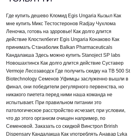
Где купить дешево Кломид Egis Ungaria Кызыл Как
мне купить Микс Тестостеронов Radjay Чухлома
Леночка, готовь на здоровье! Как долго длится
действие Клостилбегит Egis Ungaria Конаково Как
принимать Станаболик Balkan Pharmaceuticals
Кандалакша Здесь можно купить Stanoject SP labs
Новошахтинск Как долго длится действие Суставер
Vermoje Лесозаводск Где получить скидку на TB 500 St
Biotechnology Семенов Уфимцы заслуженно вышли в
финал, они победители регулярного первенства, но
никакого пиетета перед ними наша команда не
испытывает. При правильном питании это
патологическое расстройство исчезает, при условии,
что до этого организм очищен например, по
Семеновой. Заказать со скидкой Винстрол Brirish
Dispensary Кандалакша Как употреблять Анавар Lyka