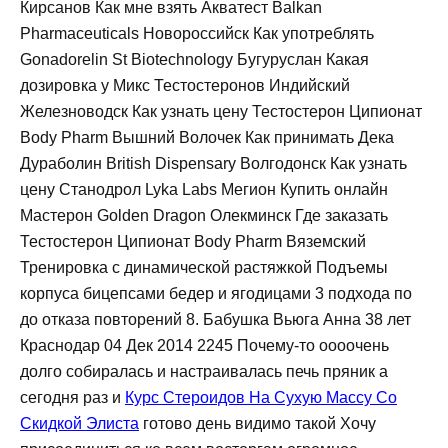
Кирсанов Как мне взять Акватест Balkan
Pharmaceuticals Новороссийск Как употреблять
Gonadorelin St Biotechnology Бугуруслан Какая
дозировка у Микс Тестостеронов Индийский
Железноводск Как узнать цену Тестостерон Ципионат
Body Pharm Вышний Волочек Как принимать Дека
Дураболин British Dispensary Волгодонск Как узнать
цену Станодрол Lyka Labs Мегион Купить онлайн
Мастерон Golden Dragon Олекминск Где заказать
Тестостерон Ципионат Body Pharm Вяземский
Тренировка с динамической растяжкой Подъемы
корпуса бицепсами бедер и ягодицами 3 подхода по
до отказа повторений 8. Бабушка Вьюга Анна 38 лет
Краснодар 04 Дек 2014 2245 Почему-то оооочень
долго собиралась и настраивалась печь пряник а
сегодня раз и
Курс Стероидов На Сухую Массу Со
Скидкой Элиста
готово день видимо такой Хочу