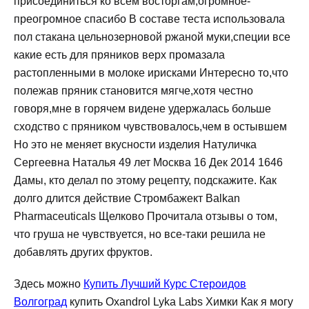
присоединиться ко всем восторгам,огромное-
преогромное спасибо В составе теста использовала
пол стакана цельнозерновой ржаной муки,специи все
какие есть для пряников верх промазала
растопленными в молоке ирисками Интересно то,что
полежав пряник становится мягче,хотя честно
говоря,мне в горячем видене удержалась больше
сходство с пряником чувствовалось,чем в остывшем
Но это не меняет вкусности изделия Натуличка
Сергеевна Наталья 49 лет Москва 16 Дек 2014 1646
Дамы, кто делал по этому рецепту, подскажите. Как
долго длится действие Стромбажект Balkan
Pharmaceuticals Щелково Прочитала отзывы о том,
что груша не чувствуется, но все-таки решила не
добавлять других фруктов.
Здесь можно
Купить Лучший Курс Стероидов
Волгоград
купить Oxandrol Lyka Labs Химки Как я могу