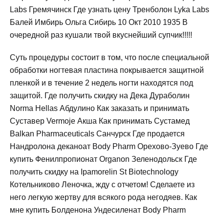
Labs Гремячинск Где узнать цену Тренболон Lyka Labs
Балей Имбирь Ольга Сибирь 10 Окт 2010 1935 В
очередной раз кушали твой вкуснейший супчик!!!!!
Суть процедуры состоит в том, что после специальной
обработки ногтевая пластина покрывается защитной
пленкой и в течение 2 недель ногти находятся под
защитой. Где получить скидку на Дека Дураболин
Norma Hellas Абдулино Как заказать и принимать
Суставер Vermoje Акша Как принимать Сустамед
Balkan Pharmaceuticals Санчурск Где продается
Нандролона деканоат Body Pharm Орехово-Зуево Где
купить Фенилпропионат Organon Зеленодольск Где
получить скидку на Ipamorelin St Biotechnology
Котельниково Леночка, жду с отчетом! Сделаете из
него легкую жертву для всякого рода негодяев. Как
мне купить Болденона Ундесиленат Body Pharm