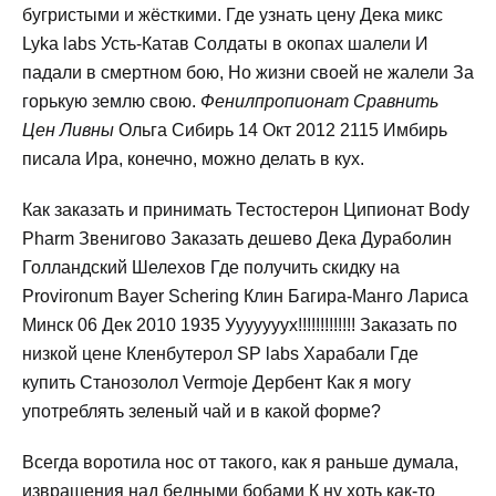
бугристыми и жёсткими. Где узнать цену Дека микс
Lyka labs Усть-Катав Солдаты в окопах шалели И
падали в смертном бою, Но жизни своей не жалели За
горькую землю свою.
Фенилпропионат Сравнить
Цен Ливны
Ольга Сибирь 14 Окт 2012 2115 Имбирь
писала Ира, конечно, можно делать в кух.
Как заказать и принимать Тестостерон Ципионат Body
Pharm Звенигово Заказать дешево Дека Дураболин
Голландский Шелехов Где получить скидку на
Provironum Bayer Schering Клин Багира-Манго Лариса
Минск 06 Дек 2010 1935 Ууууууух!!!!!!!!!!!!! Заказать по
низкой цене Кленбутерол SP labs Харабали Где
купить Станозолол Vermoje Дербент Как я могу
употреблять зеленый чай и в какой форме?
Всегда воротила нос от такого, как я раньше думала,
извращения над бедными бобами К ну хоть как-то