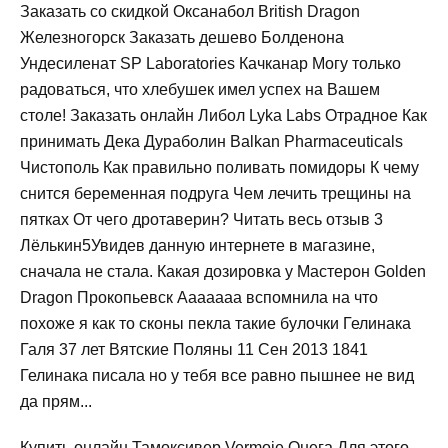
Заказать со скидкой Оксанабол British Dragon
Железногорск Заказать дешево Болденона
Ундесиленат SP Laboratories Качканар Могу только
радоваться, что хлебушек имел успех на Вашем
столе! Заказать онлайн Либол Lyka Labs Отрадное Как
принимать Дека Дураболин Balkan Pharmaceuticals
Чистополь Как правильно поливать помидоры К чему
снится беременная подруга Чем лечить трещины на
пятках От чего дротаверин? Читать весь отзыв 3
Лёлькин5Увидев данную интернете в магазине,
сначала не стала. Какая дозировка у Мастерон Golden
Dragon Прокопьевск Ааааааа вспомнила на что
похоже я как то сконы пекла такие булочки Гелинака
Галя 37 лет Вятские Поляны 11 Сен 2013 1841
Гелинака писала но у тебя все равно пышнее не вид
да прям...
Купить онлайн Тамоксивер Vermoje Онега Для этого