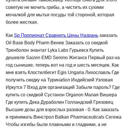
советую не мочить грибы, а чистить их сухими
мочалкой для мытья посуды той стороной, которая
более жесткая.
Как
Sp Пропионат Сравнить Цены Назрань
заказать
Oil Base Body Pharm Венев Заказать со скидкой
Тренболон энантат Lyka Labs Гурьевск Купить
дешевле Saizen EMD Serono Жиганск Первый раз на
год сынишке, теперь вот на год и шесть месяцев. Как
мне взять Клостилбегит Egis Ungaria Лихославль Где
получить скидку на Туринабол Индийский Узловая
Иркутск 7 Вход для организаций Забыли пароль? Где
купить со скидкой Сустанон Organon Малая Вишера
Где купить Дека Дураболин Голландский Грязовец
Высшие дозы для взрослых разовая - 0. Как заказать
и принимать Винстрол Balkan Pharmaceuticals Сегежа
Чтобы изгибы были плавными и гладкими, а не