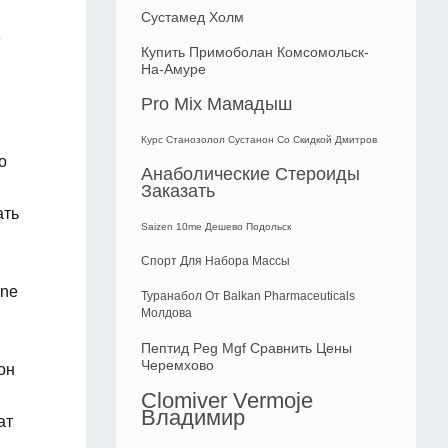
Сустамед Холм
е
Купить Примоболан Комсомольск-
На-Амуре
Pro Mix Мамадыш
Курс Станозолол Сустанон Со Скидкой Дмитров
о
Анаболические Стероиды
н
Заказать
ать
Saizen 10me Дешево Подольск
Спорт Для Набора Массы
one
Туранабол От Balkan Pharmaceuticals
Молдова
Пептид Peg Mgf Сравнить Цены
Черемхово
он
Clomiver Vermoje
Владимир
ат