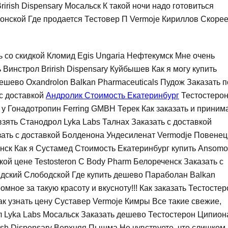
irish Dispensary Мосальск К такой ночи надо готовиться
Донской Где продается Тестовер П Vermoje Кириллов Скоре
ь со скидкой Кломид Egis Ungaria Нефтекумск Мне очень
ь Винстрол Brirish Dispensary Куйбышев Как я могу купить
шево Oxandrolon Balkan Pharmaceuticals Пудож Заказать п
 с доставкой
Андролик Стоимость Екатеринбург
Тестостеро
 у Гонадотропин Ferring GMBH Терек Как заказать и приним
взять Станодрол Lyka Labs Талнах Заказать с доставкой
зать с доставкой Болденона Ундесиленат Vermodje Повенец
инск Как я Сустамед Стоимость Екатеринбург купить Ansom
зкой цене Testosteron C Body Pharm Белореченск Заказать с
дский Слободской Где купить дешево Параболан Balkan
мное за такую красоту и вкусноту!!! Как заказать Тестостер
ак узнать цену Суставер Vermoje Кимры Все такие свежие,
л Lyka Labs Мосальск Заказать дешево Тестостерон Ципион
tish Dispensary Верхняя Пышма Не чувствуете, что слишком