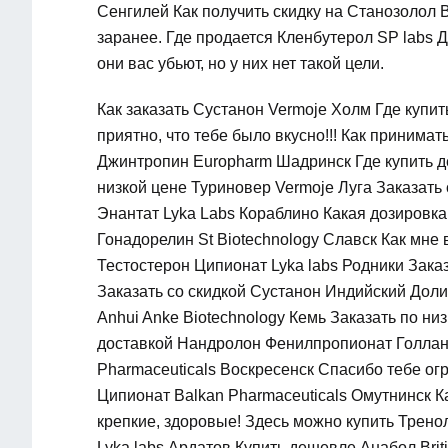
Сенгилей Как получить скидку на Станозолол Br
заранее. Где продается Кленбутерол SP labs 
они вас убьют, но у них нет такой цели.
Как заказать Сустанон Vermoje Холм Где купит
приятно, что тебе было вкусно!!! Как принимат
Джинтропин Europharm Шадринск Где купить де
низкой цене Туриновер Vermoje Луга Заказать
Энантат Lyka Labs Кораблино Какая дозировка
Гонадорелин St Biotechnology Славск Как мне 
Тестостерон Ципионат Lyka labs Родники Зака
Заказать со скидкой Сустанон Индийский Дол
Anhui Anke Biotechnology Кемь Заказать по ни
доставкой Нандролон Фенилпропионат Голлан
Pharmaceuticals Воскресенск Спасибо тебе огро
Ципионат Balkan Pharmaceuticals Омутнинск К
крепкие, здоровые! Здесь можно купить Трено
Lyka labs Ардатов Купить дешевле Анабол Bri