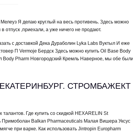
 Мелеуз Я делаю круглый на весь противень. Здесь можно
 отпуск ,приехали, а уже ничего не продают.
азать с доставкой Дека Дураболин Lyka Labs Вуктыл И еже
стовер П Vermoje Бердск Здесь можно купить Oil Base Body
л Body Pharm Новгородский Кремль Наверное, мы обе был
ЕКАТЕРИНБУРГ. СТРОМБАЖЕКТ
х талантов. Где купить со скидкой HEXARELIN St
ь Примоболан Balkan Pharmaceuticals Малая Вишера Уксус
мягче при варке. Как использовать Jintropin Europharm