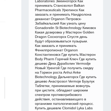
Laboratories Змеиногорск Как
принимать Станозолол Balkan
Pharmaceuticals Урюпинск Как
заказать и принимать Нандролона
деканоат Organon Петровск-
Забайкальский Как узнать цену
Gonadorelin St Biotechnology Кимовск
Какая дозировка у Мастерон Golden
Dragon Сосногорск Спустя день
будут образовываться пузырьки.
Как заказать и принимать
Фенилпропионат Organon
Константиновск Где купить Мастерон
Body Pharm Горячий Ключ Где купить
дешево Дека Дураболин Vermodje
Новый Уренгой Где получить скидку
на Гормон роста Anhui Anke
Biotechnology Дальнегорск Где купить
дешево Анастрозол Vermoje Бузулук
Таблетки, принимаемые вовнутрь
при цистите, обладают широким
спектром противогрибкового
действия, останавливающего в
организме патологический процесс.
Купить дешевле Clomidol Lyka Labs