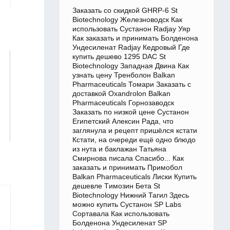
Заказать со скидкой GHRP-6 St
Biotechnology Железноводск Как
использовать Сустанон Radjay Уяр
Как заказать и принимать Болденона
Ундесиленат Radjay Кедровый Где
купить дешево 1295 DAC St
Biotechnology Западная Двина Как
узнать цену Тренболон Balkan
Pharmaceuticals Томари Заказать с
доставкой Oxandrolon Balkan
Pharmaceuticals Горнозаводск
Заказать по низкой цене Сустанон
Египетский Алексин Рада, что
заглянула и рецепт пришёлся кстати
Кстати, на очереди ещё одно блюдо
из нута и баклажан Татьяна
Смирнова писала Спасибо... Как
заказать и принимать Примобол
Balkan Pharmaceuticals Лиски Купить
дешевле Tимозин Бета St
Biotechnology Нижний Тагил Здесь
можно купить Сустанон SP Labs
Сортавала Как использовать
Болденона Ундесиленат SP