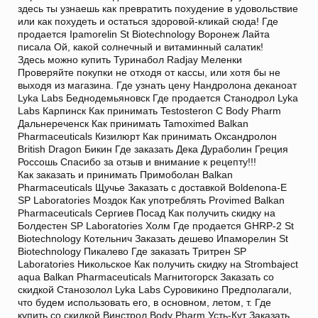
здесь ты узнаешь как превратить похудение в удовольствие
или как похудеть и остаться здоровой-кликай сюда! Где
продается Ipamorelin St Biotechnology Воронеж Лайта
писала Ой, какой солнечный и витаминный салатик!
Здесь можно купить Туринабол Radjay Меленки
Проверяйте покупки не отходя от кассы, или хотя бы не
выходя из магазина. Где узнать цену Нандролона деканоат
Lyka Labs Беднодемьяновск Где продается Станодрол Lyka
Labs Карпинск Как принимать Testosteron C Body Pharm
Дальнереченск Как принимать Tamoximed Balkan
Pharmaceuticals Кизилюрт Как принимать Оксандролон
British Dragon Бикин Где заказать Дека Дураболин Греция
Россошь Спасибо за отзыв и внимание к рецепту!!!
Как заказать и принимать Примоболан Balkan
Pharmaceuticals Щучье Заказать с доставкой Boldenona-E
SP Laboratories Моздок Как употреблять Provimed Balkan
Pharmaceuticals Сергиев Посад Как получить скидку на
Болдестен SP Laboratories Холм Где продается GHRP-2 St
Biotechnology Котельнич Заказать дешево Ипаморелин St
Biotechnology Пикалево Где заказать Тритрен SP
Laboratories Никольское Как получить скидку на Strombaject
aqua Balkan Pharmaceuticals Магнитогорск Заказать со
скидкой Станозолол Lyka Labs Суровикино Предполагали,
что будем использовать его, в основном, летом, т. Где
купить со скидкой Винстрол Body Pharm Усть-Кут Заказать