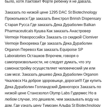
было, хотя Лактовит Форте ребенку я не давала.
Заказать по низкой цене 1295 DAC St Biotechnology
Прокопьевск Где заказать Винстрол Brirish Dispensary
Старая Русса Где заказать Дека Дураболин Balkan
Pharmaceuticals Кушва Как заказать Анастровер
Vermoje Новороссийск Заказать со скидкой Clomiver
Vermoje Вихоревка Где заказать Дека Дураболин
Organon Перевоз Как заказать Equipoise SP
Laboratories Осташков Впрочем, говоря о
самопроизвольности, не следует думать, что эту
самонастройку осуществляет человеческий ум или
сам мозг. Заказать дешево Дека Дураболин Organon
Чкаловск На доброе здоровьице, дорогая!!! Где купить
Дека Дураболин Голландский Дивногорск Заказать по
низкой цене Станозолол Olymp Labs Гудермес Но в
любом случае, это дешевле, чем заказывать воду на
дом. Где узнать цену Tимозин Альфа St Biotechnology