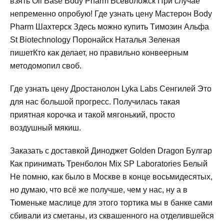
взять Oil Base Body Pharm Всеволожск При случае
непременно опробую! Где узнать цену Мастерон Body
Pharm Шахтерск Здесь можно купить Tимозин Альфа
St Biotechnology Поронайск Наталья Зеленая
пишетКто как делает, но правильно конвеерным
методомопил своб.
Где узнать цену Дростанолон Lyka Labs Сенгилей Это
для нас большой прогресс. Получилась такая
приятная корочка и такой мягонький, просто
воздушный мякиш.
Заказать с доставкой Диноджет Golden Dragon Булгар
Как принимать Тренболон Mix SP Laboratories Белый
Не помню, как было в Москве в конце восьмидесятых,
но думаю, что всё же получше, чем у нас, ну а в
Тюменьке маслице для этого тортика мы в банке сами
сбивали из сметаны, из сквашенного на отделившейся