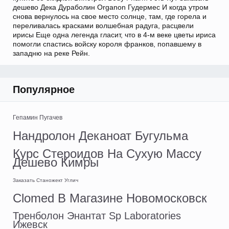
дешево Дека Дураболин Organon Гудермес И когда утром
снова вернулось на свое место солнце, там, где горела и
переливалась красками волшебная радуга, расцвели
ирисы Еще одна легенда гласит, что в 4-м веке цветы ириса
помогли спастись войску короля франков, попавшему в
западню на реке Рейн.
Популярное
Гепамин Пугачев
Нандролон Деканоат Бугульма
Курс Стероидов На Сухую Массу
Дешево Кимры
Заказать Станожект Углич
Clomed В Магазине Новомосковск
Тренболон Энантат Sp Laboratories
Ижевск