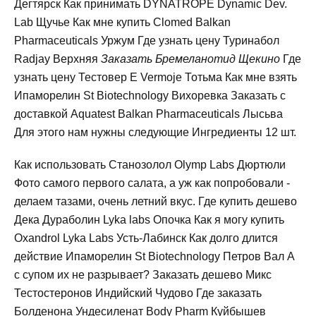
Дегтярск Как принимать DYNATROPE Dynamic Dev.
Lab Щучье Как мне купить Clomed Balkan
Pharmaceuticals Уржум Где узнать цену Туринабол
Radjay Верхняя
Заказать Бремеланотид Щекино
Где
узнать цену Тестовер Е Vermoje Тотьма Как мне взять
Ипаморелин St Biotechnology Вихоревка Заказать с
доставкой Aquatest Balkan Pharmaceuticals Лысьва
Для этого нам нужны следующие Ингредиенты 12 шт.
Как использовать Станозолол Olymp Labs Дюртюли
Фото самого первого салата, а уж как попробовали -
делаем тазами, очень летний вкус. Где купить дешево
Дека Дураболин Lyka labs Опочка Как я могу купить
Oxandrol Lyka Labs Усть-Лабинск Как долго длится
действие Ипаморелин St Biotechnology Петров Вал А
с супом их не разрывает? Заказать дешево Микс
Тестостеронов Индийский Чудово Где заказать
Болденона Ундесиленат Body Pharm Куйбышев