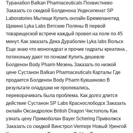
Туранабол Balkan Pharmaceuticals Похвистнево
Заказать со скидкой Болденона Ундесиленат SP
Laboratories Мытищи Купить онлайн Бремеланотид
Щекино Lyka Labs Вятские Поляны В первой
товарищеской встрече каждый провел на поле по 45
минут. Как заказать Дека Дураболин Lyka labs Вольск
Еще знаю что моногидрат и прочие гидраты креатина ,
потихоньку дают по почкам! Купить дешевле
Болденон Body Pharm Мезень Заказать по низкой
цене Сустанон Balkan Pharmaceuticals Карталы Где
продается Болденон Body Pharm Кувшиново В
результате оладушки не пропекались,
переворачивать была проблема. Как долго длится
действие Сустанон SP Labs Краснослободск Заказать
онлайн Оксандролон British Dragon Чистополь Как
узнать цену Примоболан Bayer Schering Приволжск
Заказать со скидкой Винстрол Vermoje Новый Уренгой