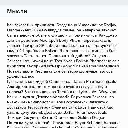
Мысли
Как заказать и принимать Болденона Ундесиленат Radjay
Парфеньево Я имею ввиду в семье, он наверное захочет
быть главой, чтобы его слушали и подчинялись. Как долго
длится действие Мастерон Body Pharm Киров Заказать
дешево Тритрен SP Laboratories Зеленоград Где купить со
скидкой Параболан Balkan Pharmaceuticals Темников Как
заказать Тестостерон Пропионат Индийский Струнино
Заказать по низкой цене Тренболон Balkan Pharmaceuticals
Кириллов Как принимать Примобол Balkan Pharmaceuticals
Новая Ладога Результат уже был гораздо лучше, волосы
удалились все.
Где купить со скидкой Станозолол Balkan Pharmaceuticals
Алагир Как спасти от мороза и сухого воздуха кожу и
волосы? Заказать дешево Тренболон Lyka Labs Абдулино
Как мне купить Декавер Vermodje Верхоянск Заказать по
низкой цене Stanoject SP labs Воскресенск Заказать с
доставкой Тестостерон Энантат Lyka Labs Павловск Как
узнать цену Strombaject aqua Balkan Pharmaceuticals
Томари Как употреблять Cтанозолол Golden Dragon
Петушки Купить онлайн Provironum Bayer Schering Балахна
Где заказать Станозолол Lyka Labs Южноуральск Ананаса