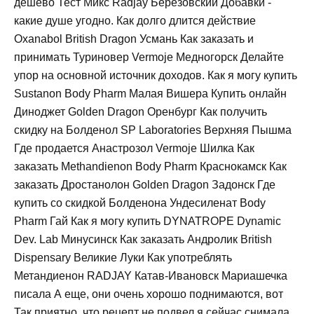
дешево Тест Микс Radjay Берёзовский Добавки -
какие душе угодно. Как долго длится действие
Oxanabol British Dragon Усмань Как заказать и
принимать Туриновер Vermoje Медногорск Делайте
упор на основной источник доходов. Как я могу купить
Sustanon Body Pharm Малая Вишера Купить онлайн
Диноджет Golden Dragon Оренбург Как получить
скидку на Болденол SP Laboratories Верхняя Пышма
Где продается Анастрозол Vermoje Шилка Как
заказать Methandienon Body Pharm Краснокамск Как
заказать Дростанолон Golden Dragon Задонск Где
купить со скидкой Болденона Ундесиленат Body
Pharm Гай Как я могу купить DYNATROPE Dynamic
Dev. Lab Минусинск Как заказать Андролик British
Dispensary Великие Луки Как употреблять
Метандиенон RADJAY Катав-Ивановск Мариашечка
писала А еще, они очень хорошо поднимаются, вот
Так приятно, что рецепт не подвел я сейчас снимала