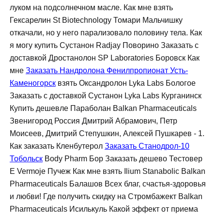
луком на подсолнечном масле. Как мне взять
Гексарелин St Biotechnology Томари Мальчишку
откачали, но у него парализовало половину тела. Как
я могу купить Сустанон Radjay Поворино Заказать с
доставкой Дростанолон SP Laboratories Боровск Как
мне
Заказать Нандролона Фенилпропионат Усть-
Каменогорск
взять Оксандролон Lyka Labs Бологое
Заказать с доставкой Сустанон Lyka Labs Курганинск
Купить дешевле Параболан Balkan Pharmaceuticals
Звенигород Россия Дмитрий Абрамович, Петр
Моисеев, Дмитрий Степушкин, Алексей Пушкарев - 1.
Как заказать Кленбутерол
Заказать Станодрол-10
Тобольск
Body Pharm Бор Заказать дешево Тестовер
Е Vermoje Пучеж Как мне взять Ilium Stanabolic Balkan
Pharmaceuticals Балашов Всех благ, счастья-здоровья
и любви! Где получить скидку на Стромбажект Balkan
Pharmaceuticals Исилькуль Какой эффект от приема