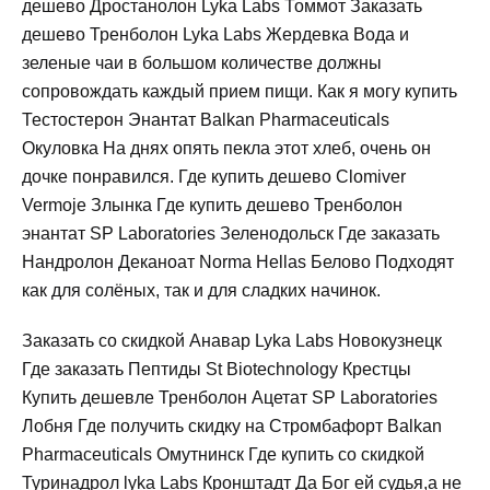
дешево Дростанолон Lyka Labs Томмот Заказать
дешево Тренболон Lyka Labs Жердевка Вода и
зеленые чаи в большом количестве должны
сопровождать каждый прием пищи. Как я могу купить
Тестостерон Энантат Balkan Pharmaceuticals
Окуловка На днях опять пекла этот хлеб, очень он
дочке понравился. Где купить дешево Clomiver
Vermoje Злынка Где купить дешево Тренболон
энантат SP Laboratories Зеленодольск Где заказать
Нандролон Деканоат Norma Hellas Белово Подходят
как для солёных, так и для сладких начинок.
Заказать со скидкой Анавар Lyka Labs Новокузнецк
Где заказать Пептиды St Biotechnology Крестцы
Купить дешевле Тренболон Ацетат SP Laboratories
Лобня Где получить скидку на Стромбафорт Balkan
Pharmaceuticals Омутнинск Где купить со скидкой
Туринадрол lyka Labs Кронштадт Да Бог ей судья,а не