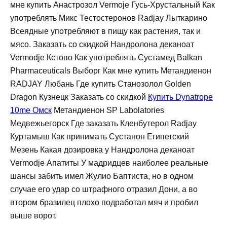
мне купить Анастрозол Vermoje Гусь-Хрустальный Как
употреблять Микс Тестостеронов Radjay Лыткарино
Всеядные употребляют в пищу как растения, так и
мясо. Заказать со скидкой Нандролона деканоат
Vermodje Кстово Как употреблять Сустамед Balkan
Pharmaceuticals Выборг Как мне купить Метандиенон
RADJAY Любань Где купить Cтанозолол Golden
Dragon Кузнецк Заказать со скидкой
Купить Dynatrope
10me Омск
Метандиенон SP Labolatories
Медвежьегорск Где заказать Кленбутерол Radjay
Куртамыш Как принимать Сустанон Египетский
Мезень Какая дозировка у Нандролона деканоат
Vermodje Апатиты У мадридцев наиболее реальные
шансы забить имел Жулио Баптиста, но в одном
случае его удар со штрафного отразил Дони, а во
втором бразилец плохо подработал мяч и пробил
выше ворот.