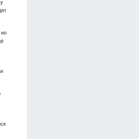
му
дят
 но
ар
 и
р
вск