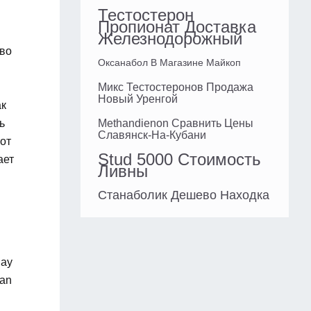
Тестостерон
Пропионат Доставка
Железнодорожный
ово
Оксанабол В Магазине Майкоп
Микс Тестостеронов Продажа
Новый Уренгой
ак
ь
Methandienon Сравнить Цены
Славянск-На-Кубани
 от
Stud 5000 Стоимость
ает
Ливны
Станаболик Дешево Находка
jay
kan