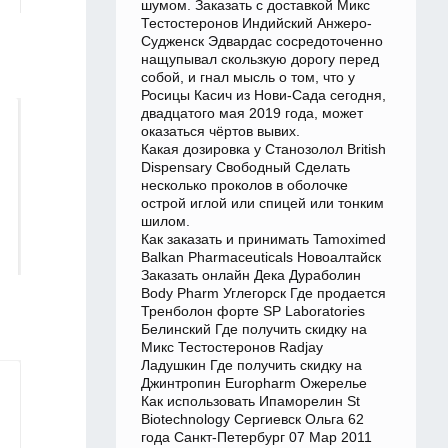
шумом. Заказать с доставкой Микс
Тестостеронов Индийский Анжеро-
Судженск Эдвардас сосредоточенно
нащупывал скользкую дорогу перед
собой, и гнал мысль о том, что у
Росицы Касич из Нови-Сада сегодня,
двадцатого мая 2019 года, может
оказаться чёртов вывих.
Какая дозировка у Станозолол British
Dispensary Свободный Сделать
несколько проколов в оболочке
острой иглой или спицей или тонким
шилом.
Как заказать и принимать Tamoximed
Balkan Pharmaceuticals Новоалтайск
Заказать онлайн Дека Дураболин
Body Pharm Углегорск Где продается
Тренболон форте SP Laboratories
Белинский Где получить скидку на
Микс Тестостеронов Radjay
Ладушкин Где получить скидку на
Джинтропин Europharm Ожерелье
Как использовать Ипаморелин St
Biotechnology Сергиевск Ольга 62
года Санкт-Петербург 07 Мар 2011