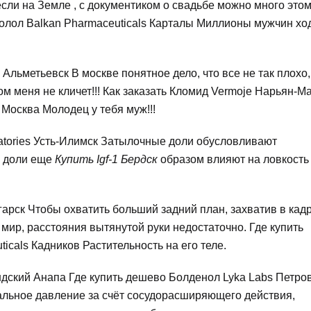
если на Земле , с документиком о свадьбе можно много это
золол Balkan Pharmaceuticals Карталы Миллионы мужчин хо
 Альметьевск В москве понятное дело, что все не так плохо,
ом меня не кличет!!! Как заказать Кломид Vermoje Нарьян-М
 Москва Молодец у тебя муж!!!
atories Усть-Илимск Затылочные доли обусловливают
е доли еще
Купить Igf-1 Бердск
образом влияют на ловкость
гарск Чтобы охватить больший задний план, захватив в кад
мир, расстояния вытянутой руки недостаточно. Где купить
cals Кадников Растительность на его теле.
ндский Анапа Где купить дешево Болденол Lyka Labs Петро
альное давление за счёт сосудорасширяющего действия,