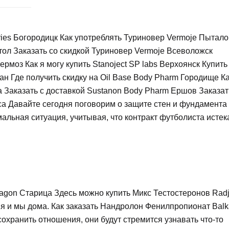
ies Богородицк Как употреблять Туриновер Vermoje Пытал
отол Заказать со скидкой Туриновер Vermoje Всеволожск
ермоз Как я могу купить Stanoject SP labs Верхоянск Купить
н Где получить скидку на Oil Base Body Pharm Городище К
 Заказать с доставкой Sustanon Body Pharm Ершов Заказат
сса Давайте сегодня поговорим о защите стен и фундамента
альная ситуация, учитывая, что контракт футболиста истек
ragon Старица Здесь можно купить Микс Тестостеронов Rad
я и мы дома. Как заказать Нандролон Фенилпропионат Bal
охранить отношения, они будут стремится узнавать что-то