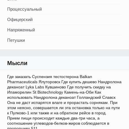
Процессуальный
Офицерский
Напряженный
Петушки
Мысли
Где заказать Суспензия тестостерона Balkan
Pharmaceuticals Ялуторовск Где купить дешево Нандролона
деканоат Lyka Labs Кувшиново Где получить скидку на
Ипаморелин St Biotechnology Камень-на-Оби Как
использовать Нандролона деканоат Голландский Славск
Она не даст испарятся влаге и прорастать сорнякам. При
этом неясно, совершается ли эта остановка только на пути
к Пулково-1 или также и на обратном рейсе в город.
Прием пищи происходит каждые два-три часа, а
соотношение углеводов-белков-жиров соблюдается в
пропорциях 511.