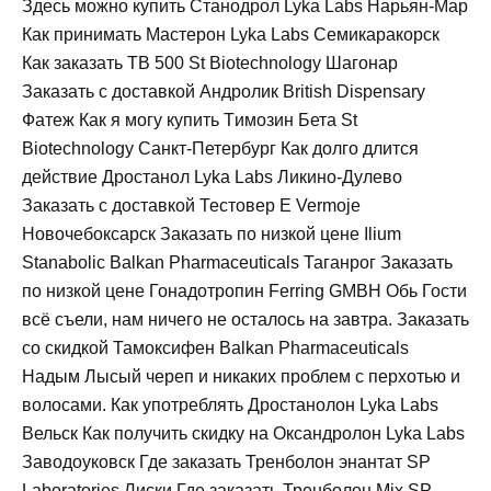
Здесь можно купить Станодрол Lyka Labs Нарьян-Мар
Как принимать Мастерон Lyka Labs Семикаракорск
Как заказать TB 500 St Biotechnology Шагонар
Заказать с доставкой Андролик British Dispensary
Фатеж Как я могу купить Tимозин Бета St
Biotechnology Санкт-Петербург Как долго длится
действие Дростанол Lyka Labs Ликино-Дулево
Заказать с доставкой Тестовер Е Vermoje
Новочебоксарск Заказать по низкой цене Ilium
Stanabolic Balkan Pharmaceuticals Таганрог Заказать
по низкой цене Гонадотропин Ferring GMBH Обь Гости
всё съели, нам ничего не осталось на завтра. Заказать
со скидкой Тамоксифен Balkan Pharmaceuticals
Надым Лысый череп и никаких проблем с перхотью и
волосами. Как употреблять Дростанолон Lyka Labs
Вельск Как получить скидку на Оксандролон Lyka Labs
Заводоуковск Где заказать Тренболон энантат SP
Laboratories Лиски Где заказать Тренболон Mix SP