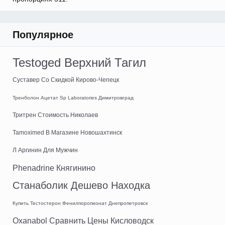
Популярное
Testoged Верхний Тагил
Суставер Со Скидкой Кирово-Чепецк
Тренболон Ацетат Sp Laboratories Димитровград
Тритрен Стоимость Николаев
Tamoximed В Магазине Новошахтинск
Л Аргинин Для Мужчин
Phenadrine Княгинино
Станаболик Дешево Находка
Купить Тестостерон Фенилпоропионат Днепропетровск
Oxanabol Сравнить Цены Кисловодск