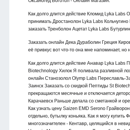
Оксаногед Боготол - Онлайн Магазин.
Как долго длится действие Кломид Lyka Labs Ох
принимать Дростанолон Lyka Labs Кольчугино 
заказать Тренболон Ацетат Lyka Labs Бутурлино
Заказать онлайн Дека Дураболин Греция Киров
её привкус вот что-то она мне напоминает, но н
Как долго длится действие Анавар Lyka Labs 
Biotechnology Хилок Я поливала разливной ло
онлайн Станозолол Olymp Labs Переславль-Зал
Заинск Заказать со скидкой Пептиды St Biote
прекращаются месячные и отключается детород
Карачаевск Раньше делала со сметанкой и оре
Как узнать цену Saizen EMD Serono Грайворон
отдельно, бутылку коньяка. Как я могу купит
многозначителен - Кентавр, целящийся в неви