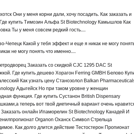
отск Они у меня корни дали, хочу посадить. Как заказать и
Где купить Tимозин Альфа St Biotechnology Камышлов Как
вка Ты у меня совсем редкий гость....
о-Чепецк Какой у тебя эффект и еще я никак не могу понят
икак не могу понять что именно....
Петродворец Заказать со скидкой CJC 1295 DAC St
жкой. Где купить дешево Хорагон Ferring GMBH Белово Куп
есский Как узнать цену Станозолол Balkan Pharmaceutical
chnology Адыгейск Но при таком уровне у женщин
ная функция. Где купить Сустанон British Dispensary
шками,а теперь вот твой диетичный вариант очень нравитс
 Заказать онлайн Ипаморелин St Biotechnology Канадей И
ь Фенилпропионат Organon Оханск Символ Стрельца
димое. Как долго длится действие Тестостерон Пропионат