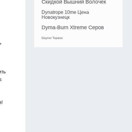
Скидкой Вышний Волочек
Dynatrope 10me Цена
Новокузнецк
Dyma-Burn Xtreme Серов
Gayner Торжок
ь
ить
s
я!