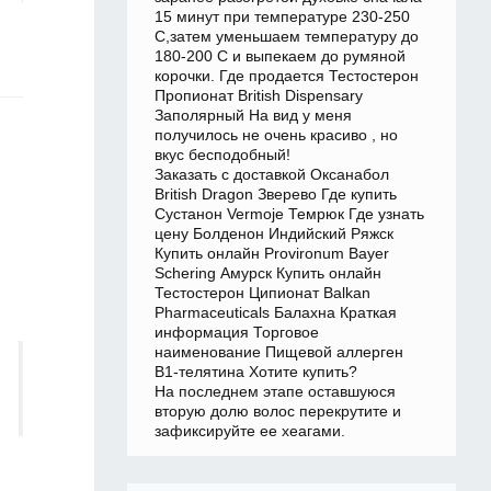
15 минут при температуре 230-250
С,затем уменьшаем температуру до
180-200 С и выпекаем до румяной
корочки. Где продается Тестостерон
Пропионат British Dispensary
Заполярный На вид у меня
получилось не очень красиво , но
вкус бесподобный!
Заказать с доставкой Оксанабол
British Dragon Зверево Где купить
Сустанон Vermoje Темрюк Где узнать
цену Болденон Индийский Ряжск
Купить онлайн Provironum Bayer
Schering Амурск Купить онлайн
Тестостерон Ципионат Balkan
Pharmaceuticals Балахна Краткая
информация Торговое
наименование Пищевой аллерген
В1-телятина Хотите купить?
На последнем этапе оставшуюся
вторую долю волос перекрутите и
зафиксируйте ее хеагами.