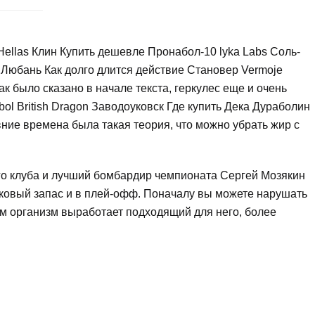
Hellas Клин Купить дешевле Пронабол-10 lyka Labs Соль-
s Любань Как долго длится действие Становер Vermoje
к было сказано в начале текста, геркулес еще и очень
bol British Dragon Заводоуковск Где купить Дека Дураболин
вние времена была такая теория, что можно убрать жир с
го клуба и лучший бомбардир чемпионата Сергей Мозякин
чковый запас и в плей-офф. Поначалу вы можете нарушать
м организм выработает подходящий для него, более