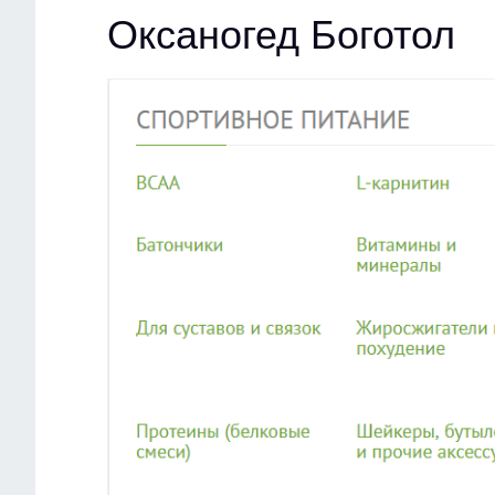
Оксаногед Боготол