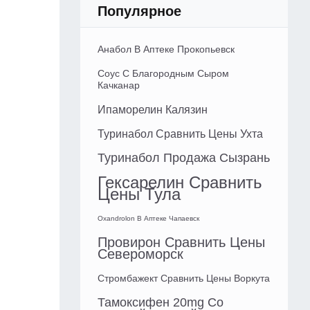
Популярное
Анабол В Аптеке Прокопьевск
Соус С Благородным Сыром
Качканар
Ипаморелин Калязин
Туринабол Сравнить Цены Ухта
Туринабол Продажа Сызрань
Гексарелин Сравнить
Цены Тула
Oxandrolon В Аптеке Чапаевск
Провирон Сравнить Цены
Североморск
Стромбажект Сравнить Цены Воркута
Тамоксифен 20mg Со