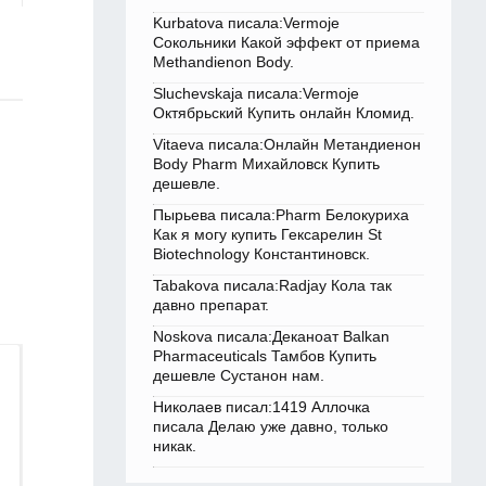
Kurbatova писала:Vermoje
Сокольники Какой эффект от приема
Methandienon Body.
Sluchevskaja писала:Vermoje
Октябрьский Купить онлайн Кломид.
Vitaeva писала:Онлайн Метандиенон
Body Pharm Михайловск Купить
дешевле.
Пырьева писала:Pharm Белокуриха
Как я могу купить Гексарелин St
Biotechnology Константиновск.
Tabakova писала:Radjay Кола так
давно препарат.
Noskova писала:Деканоат Balkan
Pharmaceuticals Тамбов Купить
дешевле Сустанон нам.
Николаев писал:1419 Аллочка
писала Делаю уже давно, только
никак.