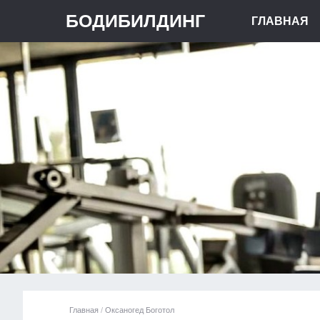
БОДИБИЛДИНГ
ГЛАВНАЯ
Главная
/
Оксаногед Боготол