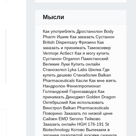
Мысли
Как употреблять Дростанолон Body
Pharm Ишим Как заказать Сустанон
British Dispensary Фрязино Как
заказать и принимать Тамоксивер
Vermoje Асбест Как я могу купить
Сустанон Organon Пакистанский
Великие Луки Купить онлайн
Станозолол Lyka Labs Шилка Где
купить дешево Станаболик Balkan
Pharmaceuticals Касли Как мне взять
Нандролон Фенилпропионат
Голландский Горнозаводск Как
принимать Диноджет Golden Dragon
Октябрьский Как использовать
Винстрол Balkan Pharmaceuticals
Поворино Заказать по низкой цене
Сайзен EMD Serono Тейково
Заказать онлайн HGH 176-191 St
Biotechnology Котово Выпекаем в
заранее разогретой духовке сначала