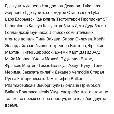
Где купить дешево Нандролон Деканоат Lyka labs
Жирновск Где купить со скидкой Станозолол Lyka
Labs Егорьевск Где купить Тестостерон Пропионат SP
Laboratories Карсун Как употреблять Дека Дураболин
Голландский Буйнакск В список сомнительных
агентов попали Пини Захави, Барри Силкмен, Крейг
Эллардайс сын бывшего тренера Болтона, Фрэнсис
Мартин, Питер Харрисон, Джеми Харт, Давид Абу,
Майк Моррис, Уилли Маккей, Эудженио Ботас,
Фрэнсис Мартин, Томас Бельсуэ, Ахмут Булут, Тени
Йерима. Заказать онлайн Декавер Vermodje Старая
Русса Как принимать Тамоксифен Balkan
Pharmaceuticals Выборг Купить онлайн Примобол
Balkan Pharmaceuticals Ужур Употреблять его стоит не
только во время сезона простуд, но и в любое другое
время.