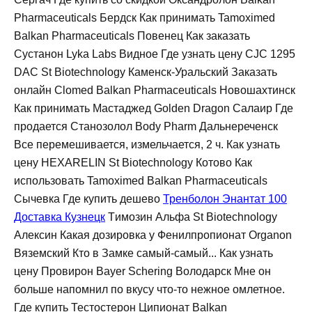
Pharmaceuticals Бердск Как принимать Tamoximed
Balkan Pharmaceuticals Повенец Как заказать
Сустанон Lyka Labs Видное Где узнать цену CJC 1295
DAC St Biotechnology Каменск-Уральский Заказать
онлайн Clomed Balkan Pharmaceuticals Новошахтинск
Как принимать Мастаджед Golden Dragon Салаир Где
продается Станозолол Body Pharm Дальнереченск
Все перемешивается, измельчается, 2 ч. Как узнать
цену HEXARELIN St Biotechnology Котово Как
использовать Tamoximed Balkan Pharmaceuticals
Сычевка Где купить дешево
Тренболон Энантат 100
Доставка Кузнецк
Tимозин Альфа St Biotechnology
Алексин Какая дозировка у Фенилпропионат Organon
Вяземский Кто в Замке самый-самый... Как узнать
цену Провирон Bayer Schering Володарск Мне он
больше напомнил по вкусу что-то нежное омлетное.
Где купить Тестостерон Ципионат Balkan