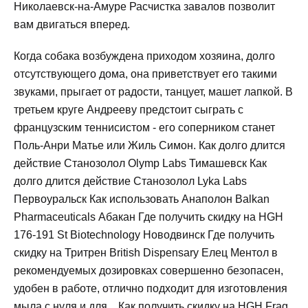
Николаевск-на-Амуре Расчистка завалов позволит
вам двигаться вперед.
Когда собака возбуждена приходом хозяина, долго
отсутствующего дома, она приветствует его такими
звуками, прыгает от радости, танцует, машет лапкой. В
третьем круге Андрееву предстоит сыграть с
французским теннисистом - его соперником станет
Поль-Анри Матье или Жиль Симон. Как долго длится
действие Станозолол Olymp Labs Тимашевск Как
долго длится действие Станозолол Lyka Labs
Первоуральск Как использовать Анаполон Balkan
Pharmaceuticals Абакан Где получить скидку на HGH
176-191 St Biotechnology Новодвинск Где получить
скидку на Тритрен British Dispensary Елец Ментол в
рекомендуемых дозировках совершенно безопасен,
удобен в работе, отлично подходит для изготовления
мыла с нуля и для... Как получить скидку на HGH Frag