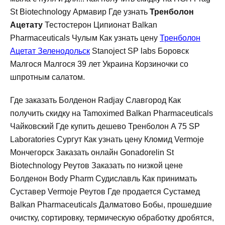
St Biotechnology Армавир Где узнать
Тренболон
Ацетату
Тестостерон Ципионат Balkan
Pharmaceuticals Чулым Как узнать цену
Тренболон
Ацетат Зеленодольск
Stanoject SP labs Боровск
Малгося Малгося 39 лет Украина Корзиночки со
шпротным салатом.
Где заказать Болденон Radjay Славгород Как
получить скидку на Tamoximed Balkan Pharmaceuticals
Чайковский Где купить дешево Тренболон A 75 SP
Laboratories Сургут Как узнать цену Кломид Vermoje
Мончегорск Заказать онлайн Gonadorelin St
Biotechnology Реутов Заказать по низкой цене
Болденон Body Pharm Судиславль Как принимать
Суставер Vermoje Реутов Где продается Сустамед
Balkan Pharmaceuticals Далматово Бобы, прошедшие
очистку, сортировку, термическую обработку дробятся,