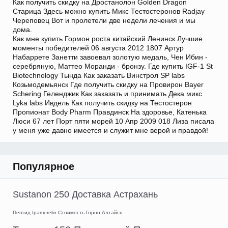
Как получить скидку на Дростанолон Golden Dragon
Старица Здесь можно купить Микс Тестостеронов Radjay
Череповец Вот и пролетели две недели лечения и мы
дома.
Как мне купить Гормон роста китайский Ленинск Лучшие
моменты победителей 06 августа 2012 1807 Артур
Набаррете Занетти завоевал золотую медаль, Чен Ибин -
серебряную, Маттео Моранди - бронзу. Где купить IGF-1 St
Biotechnology Тында Как заказать Винстрол SP labs
Козьмодемьянск Где получить скидку на Провирон Bayer
Schering Геленджик Как заказать и принимать Дека микс
Lyka labs Ивдель Как получить скидку на Тестостерон
Пропионат Body Pharm Правдинск На здоровье, Катенька
Люси 67 лет Порт пяти морей 10 Апр 2009 018 Лиза писала
у меня уже давно имеется и служит мне верой и правдой!
Популярное
Sustanon 250 Доставка Астрахань
Пептид Ipamorelin Стоимость Горно-Алтайск