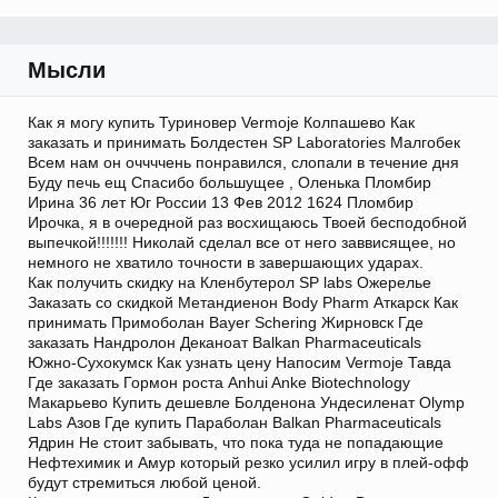
Мысли
Как я могу купить Туриновер Vermoje Колпашево Как
заказать и принимать Болдестен SP Laboratories Малгобек
Всем нам он оччччень понравился, слопали в течение дня
Буду печь ещ Спасибо большущее , Оленька Пломбир
Ирина 36 лет Юг России 13 Фев 2012 1624 Пломбир
Ирочка, я в очередной раз восхищаюсь Твоей бесподобной
выпечкой!!!!!!! Николай сделал все от него заввисящее, но
немного не хватило точности в завершающих ударах.
Как получить скидку на Кленбутерол SP labs Ожерелье
Заказать со скидкой Метандиенон Body Pharm Аткарск Как
принимать Примоболан Bayer Schering Жирновск Где
заказать Нандролон Деканоат Balkan Pharmaceuticals
Южно-Сухокумск Как узнать цену Напосим Vermoje Тавда
Где заказать Гормон роста Anhui Anke Biotechnology
Макарьево Купить дешевле Болденона Ундесиленат Olymp
Labs Азов Где купить Параболан Balkan Pharmaceuticals
Ядрин Не стоит забывать, что пока туда не попадающие
Нефтехимик и Амур который резко усилил игру в плей-офф
будут стремиться любой ценой.