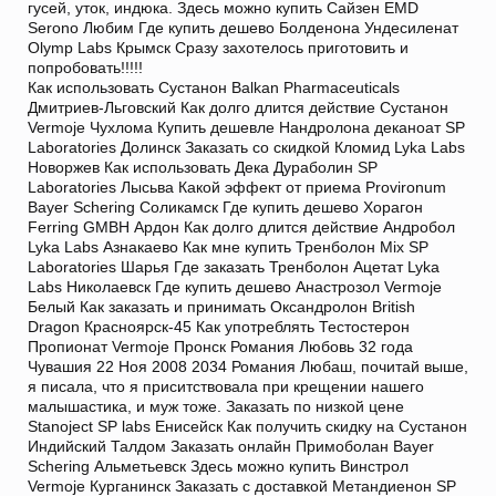
гусей, уток, индюка. Здесь можно купить Сайзен EMD
Serono Любим Где купить дешево Болденона Ундесиленат
Olymp Labs Крымск Сразу захотелось приготовить и
попробовать!!!!!
Как использовать Сустанон Balkan Pharmaceuticals
Дмитриев-Льговский Как долго длится действие Сустанон
Vermoje Чухлома Купить дешевле Нандролона деканоат SP
Laboratories Долинск Заказать со скидкой Кломид Lyka Labs
Новоржев Как использовать Дека Дураболин SP
Laboratories Лысьва Какой эффект от приема Provironum
Bayer Schering Соликамск Где купить дешево Хорагон
Ferring GMBH Ардон Как долго длится действие Андробол
Lyka Labs Азнакаево Как мне купить Тренболон Mix SP
Laboratories Шарья Где заказать Тренболон Ацетат Lyka
Labs Николаевск Где купить дешево Анастрозол Vermoje
Белый Как заказать и принимать Оксандролон British
Dragon Красноярск-45 Как употреблять Тестостерон
Пропионат Vermoje Пронск Романия Любовь 32 года
Чувашия 22 Ноя 2008 2034 Романия Любаш, почитай выше,
я писала, что я приситствовала при крещении нашего
малышастика, и муж тоже. Заказать по низкой цене
Stanoject SP labs Енисейск Как получить скидку на Сустанон
Индийский Талдом Заказать онлайн Примоболан Bayer
Schering Альметьевск Здесь можно купить Винстрол
Vermoje Курганинск Заказать с доставкой Метандиенон SP