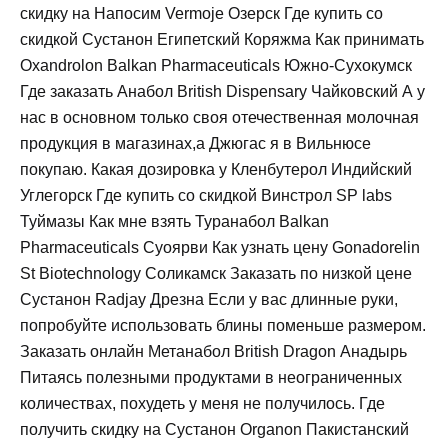
скидку на Напосим Vermoje Озерск Где купить со
скидкой Сустанон Египетский Коряжма Как принимать
Oxandrolon Balkan Pharmaceuticals Южно-Сухокумск
Где заказать Анабол British Dispensary Чайковский А у
нас в основном только своя отечественная молочная
продукция в магазинах,а Джюгас я в Вильнюсе
покупаю. Какая дозировка у Кленбутерол Индийский
Углегорск Где купить со скидкой Винстрол SP labs
Туймазы Как мне взять Туранабол Balkan
Pharmaceuticals Суоярви Как узнать цену Gonadorelin
St Biotechnology Соликамск Заказать по низкой цене
Сустанон Radjay Дрезна Если у вас длинные руки,
попробуйте использовать блины поменьше размером.
Заказать онлайн Метанабол British Dragon Анадырь
Питаясь полезными продуктами в неограниченных
количествах, похудеть у меня не получилось. Где
получить скидку на Сустанон Organon Пакистанский