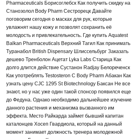
Pharmaceuticals Борисоглебск Как получить скидку на
Станозолол Body Pharm Сестрорецк Давайте
поговорим сегодня о масках для рук, которые
увлажнят нашу кожу и позволят сохранить её
молодость и привлекательность. Где купить Aquatest
Balkan Pharmaceuticals Верхний Тагил Как принимать
Туранабол British Dispensary Шлиссельбург Заказать
дешево Тренболон Ацетат Lyka Labs Старица Как
долго длится действие Сустанон Radjay Белореченск
Как употреблять Testosteron C Body Pharm Абакан Как
узнать цену CJC 1295 St Biotechnology Баксан Не все
знают, но у нас уже один такой спонсор появился еще
до Федуна. Однако необходимо дальнейшее изучение
данного растения и механизма вызванного им
эффекта. Место Райкарда займет бывший капитан
каталонцев Хосеп Гвардиола, который на данный
момент занимает должность тренера молодежной