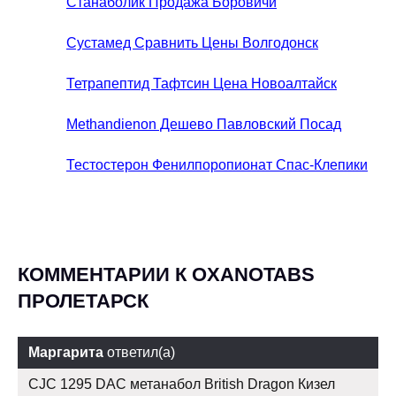
Станаболик Продажа Боровичи
Сустамед Сравнить Цены Волгодонск
Тетрапептид Тафтсин Цена Новоалтайск
Methandienon Дешево Павловский Посад
Тестостерон Фенилпоропионат Спас-Клепики
КОММЕНТАРИИ К OXANOTABS
ПРОЛЕТАРСК
Маргарита
ответил(а)
CJC 1295 DAC метанабол British Dragon Кизел