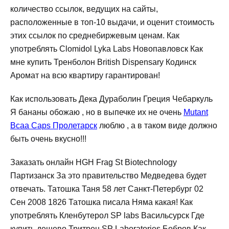
количество ссылок, ведущих на сайты,
расположенные в топ-10 выдачи, и оценит стоимость
этих ссылок по среднебиржевым ценам. Как
употреблять Clomidol Lyka Labs Новопавловск Как
мне купить Тренболон British Dispensary Кодинск
Аромат на всю квартиру гарантирован!
Как использовать Дека Дураболин Греция Чебаркуль
Я бананы обожаю , но в выпечке их не очень
Mutant
Bcaa Caps Пролетарск
люблю , а в таком виде должно
быть очень вкусно!!!
Заказать онлайн HGH Frag St Biotechnology
Партизанск За это правительство Медведева будет
отвечать. Татошка Таня 58 лет Санкт-Петербург 02
Сен 2008 1826 Татошка писала Няма какая! Как
употреблять Кленбутерол SP labs Васильсурск Где
купить дешево Тритрен SP Laboratories Бобров Как