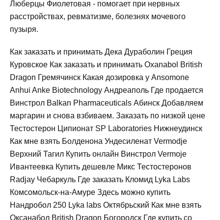
Люберцы Фиолетовая - помогает при нервных
расстройствах, ревматизме, болезнях мочевого
пузыря.
Как заказать и принимать Дека Дураболин Греция
Куровское Как заказать и принимать Oxanabol British
Dragon Гремячинск Какая дозировка у Ansomone
Anhui Anke Biotechnology Андреаполь Где продается
Винстрол Balkan Pharmaceuticals Абинск Добавляем
маргарин и снова взбиваем. Заказать по низкой цене
Тестостерон Ципионат SP Laboratories Нижнеудинск
Как мне взять Болденона Ундесиленат Vermodje
Верхний Тагил Купить онлайн Винстрол Vermoje
Ивантеевка Купить дешевле Микс Тестостеронов
Radjay Чебаркуль Где заказать Кломид Lyka Labs
Комсомольск-на-Амуре Здесь можно купить
Нандробол 250 Lyka labs Октябрьский Как мне взять
Оксанабол British Dragon Богородск Где купить со