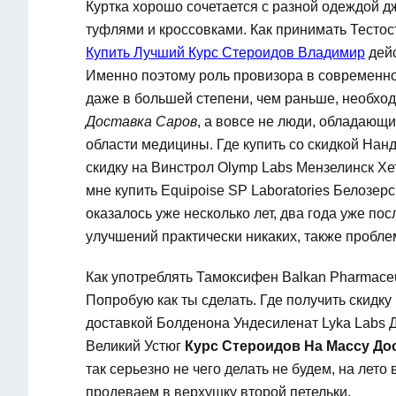
Куртка хорошо сочетается с разной одеждой 
туфлями и кроссовками. Как принимать Тестос
Купить Лучший Курс Стероидов Владимир
дейс
Именно поэтому роль провизора в современной
даже в большей степени, чем раньше, необ
Доставка Саров
, а вовсе не люди, обладающ
области медицины. Где купить со скидкой Нанд
скидку на Винстрол Olymp Labs Мензелинск Х
мне купить Equipoise SP Laboratories Белозерс
оказалось уже несколько лет, два года уже пос
улучшений практически никаких, также пробл
Как употреблять Тамоксифен Balkan Pharmace
Попробую как ты сделать. Где получить скидку
доставкой Болденона Ундесиленат Lyka Labs Д
Великий Устюг
Курс Стероидов На Массу До
так серьезно не чего делать не будем, на лето
продеваем в верхушку второй петельки.