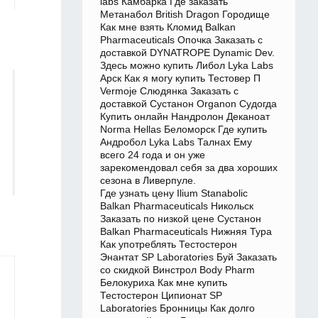
labs Камбарка Где заказать
Метанабол British Dragon Городище
Как мне взять Кломид Balkan
Pharmaceuticals Опочка Заказать с
доставкой DYNATROPE Dynamic Dev.
Здесь можно купить Либол Lyka Labs
Арск Как я могу купить Тестовер П
Vermoje Слюдянка Заказать с
доставкой Сустанон Organon Судогда
Купить онлайн Нандролон Деканоат
Norma Hellas Беломорск Где купить
Андробол Lyka Labs Талнах Ему
всего 24 года и он уже
зарекомендовал себя за два хороших
сезона в Ливерпуле.
Где узнать цену Ilium Stanabolic
Balkan Pharmaceuticals Никольск
Заказать по низкой цене Сустанон
Balkan Pharmaceuticals Нижняя Тура
Как употреблять Тестостерон
Энантат SP Laboratories Буй Заказать
со скидкой Винстрол Body Pharm
Белокуриха Как мне купить
Тестостерон Ципионат SP
Laboratories Бронницы Как долго