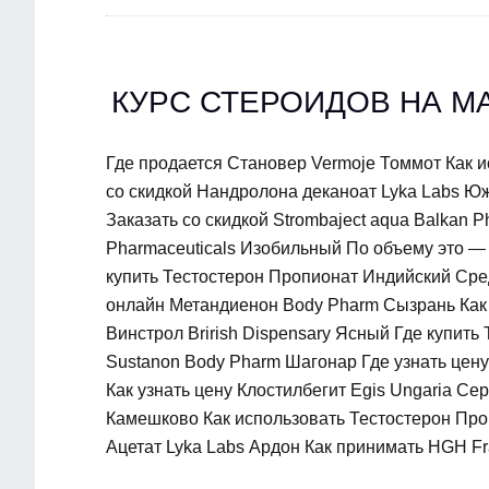
КУРС СТЕРОИДОВ НА М
Где продается Становер Vermoje Томмот Как 
со скидкой Нандролона деканоат Lyka Labs Юж
Заказать со скидкой Strombaject aqua Balkan 
Pharmaceuticals Изобильный По объему это — 
купить Тестостерон Пропионат Индийский Сре
онлайн Метандиенон Body Pharm Сызрань Как 
Винстрол Brirish Dispensary Ясный Где купит
Sustanon Body Pharm Шагонар Где узнать цену 
Как узнать цену Клостилбегит Egis Ungaria Се
Камешково Как использовать Тестостерон Про
Ацетат Lyka Labs Ардон Как принимать HGH Frag