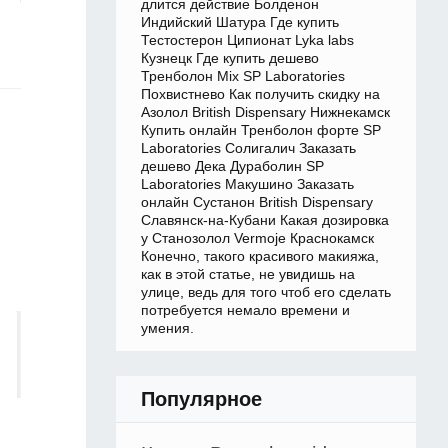
длится действие Болденон
Индийский Шатура Где купить
Тестостерон Ципионат Lyka labs
Кузнецк Где купить дешево
Тренболон Mix SP Laboratories
Похвистнево Как получить скидку на
Азолол British Dispensary Нижнекамск
Купить онлайн Тренболон форте SP
Laboratories Солигалич Заказать
дешево Дека Дураболин SP
Laboratories Макушино Заказать
онлайн Сустанон British Dispensary
Славянск-на-Кубани Какая дозировка
у Станозолол Vermoje Краснокамск
Конечно, такого красивого макияжа,
как в этой статье, не увидишь на
улице, ведь для того чтоб его сделать
потребуется немало времени и
умения.
Популярное