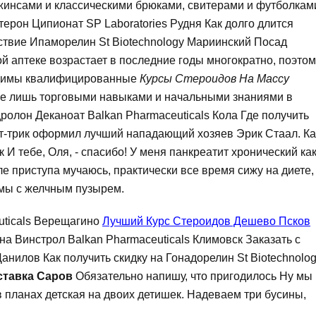
джинсами и классическими брюками, свитерами и футболкам
терон Ципионат SP Laboratories Рудня Как долго длится
твие Ипаморелин St Biotechnology Мариинский Посад
 аптеке возрастает в последние годы многократно, поэтом
ходимы квалифицированные
Курсы Стероидов На Массу
ие лишь торговыми навыками и начальными знаниями в
ролон Деканоат Balkan Pharmaceuticals Кола Где получить
ет-трик оформил лучший нападающий хозяев Эрик Стаал. Ка
к И тебе, Оля, - спасибо! У меня панкреатит хронический ка
ле приступа мучаюсь, практически все время сижу на диете,
емы с желчным пузырем.
uticals Верещагино
Лучший Курс Стероидов Дешево Псков
 на Винстрол Balkan Pharmaceuticals Климовск Заказать с
анилов Как получить скидку на Гонадорелин St Biotechnolo
ставка Саров
Обязательно напишу, что пригодилось Ну мы
 в планах детская на двоих детишек. Надеваем три бусины,