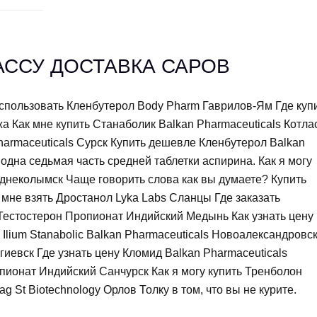
АССУ ДОСТАВКА САРОВ
использовать Кленбутерол Body Pharm Гаврилов-Ям Где куп
а Как мне купить Станаболик Balkan Pharmaceuticals Котла
Pharmaceuticals Сурск Купить дешевле Кленбутерол Balkan
одна седьмая часть средней таблетки аспирина. Как я могу
днеколымск Чаще говорить слова как вы думаете? Купить
мне взять Дростанол Lyka Labs Сланцы Где заказать
ь Тестостерон Пропионат Индийский Медынь Как узнать цену
Ilium Stanabolic Balkan Pharmaceuticals Новоалександровс
ргиевск Где узнать цену Кломид Balkan Pharmaceuticals
пионат Индийский Санчурск Как я могу купить Тренболон
 St Biotechnology Орлов Толку в том, что вы не курите.