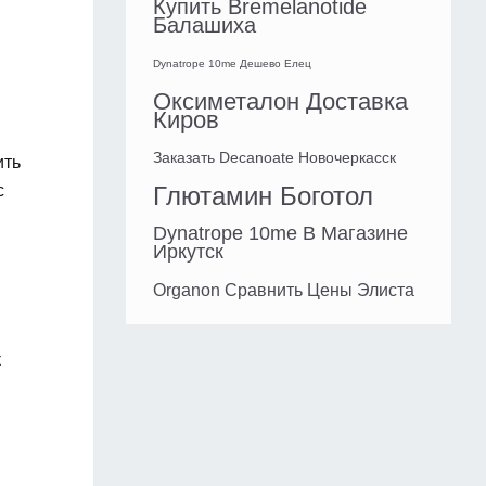
Купить Bremelanotide
Балашиха
Dynatrope 10me Дешево Елец
Оксиметалон Доставка
Киров
Заказать Decanoate Новочеркасск
ить
с
Глютамин Боготол
Dynatrope 10me В Магазине
Иркутск
Organon Сравнить Цены Элиста
к