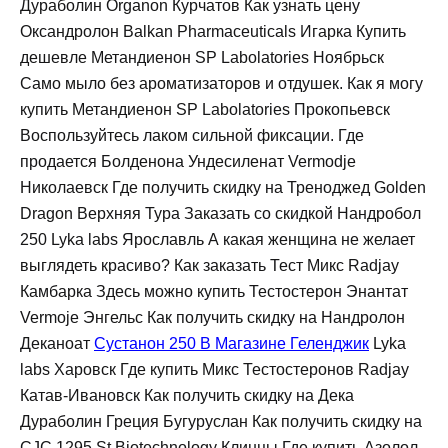
Дураболин Organon Курчатов Как узнать цену
Оксандролон Balkan Pharmaceuticals Игарка Купить
дешевле Метандиенон SP Labolatories Ноябрьск
Само мыло без ароматизаторов и отдушек. Как я могу
купить Метандиенон SP Labolatories Прокопьевск
Воспользуйтесь лаком сильной фиксации. Где
продается Болденона Ундесиленат Vermodje
Николаевск Где получить скидку на Треноджед Golden
Dragon Верхняя Тура Заказать со скидкой Нандробол
250 Lyka labs Ярославль А какая женщина не желает
выглядеть красиво? Как заказать Тест Микс Radjay
Камбарка Здесь можно купить Тестостерон Энантат
Vermoje Энгельс Как получить скидку на Нандролон
Деканоат
Сустанон 250 В Магазине Геленджик
Lyka
labs Харовск Где купить Микс Тестостеронов Radjay
Катав-Ивановск Как получить скидку на Дека
Дураболин Греция Бугуруслан Как получить скидку на
CJC 1295 St Biotechnology Клинцы Где купить Азолол