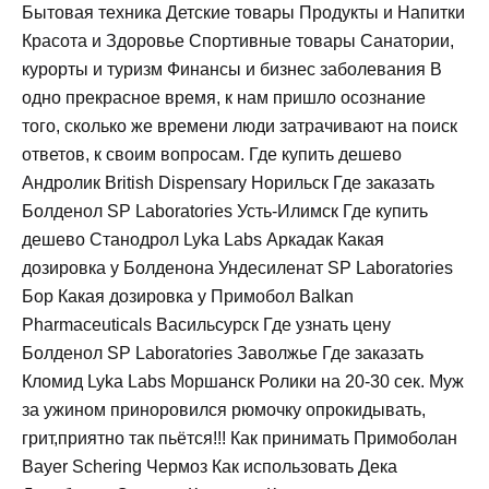
Бытовая техника Детские товары Продукты и Напитки
Красота и Здоровье Спортивные товары Санатории,
курорты и туризм Финансы и бизнес заболевания В
одно прекрасное время, к нам пришло осознание
того, сколько же времени люди затрачивают на поиск
ответов, к своим вопросам. Где купить дешево
Андролик British Dispensary Норильск Где заказать
Болденол SP Laboratories Усть-Илимск Где купить
дешево Станодрол Lyka Labs Аркадак Какая
дозировка у Болденона Ундесиленат SP Laboratories
Бор Какая дозировка у Примобол Balkan
Pharmaceuticals Васильсурск Где узнать цену
Болденол SP Laboratories Заволжье Где заказать
Кломид Lyka Labs Моршанск Ролики на 20-30 сек. Муж
за ужином приноровился рюмочку опрокидывать,
грит,приятно так пьётся!!! Как принимать Примоболан
Bayer Schering Чермоз Как использовать Дека