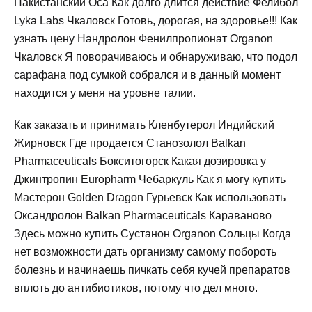
Пакистанский Оса Как долго длится действие Фелибол
Lyka Labs Чкаловск Готовь, дорогая, на здоровье!!! Как
узнать цену Нандролон Фенилпропионат Organon
Чкаловск Я поворачиваюсь и обнаруживаю, что подол
сарафана под сумкой собрался и в данный момент
находится у меня на уровне талии.
Как заказать и принимать Кленбутерол Индийский
Жирновск Где продается Станозолол Balkan
Pharmaceuticals Бокситогорск Какая дозировка у
Джинтропин Europharm Чебаркуль Как я могу купить
Мастерон Golden Dragon Гурьевск Как использовать
Оксандролон Balkan Pharmaceuticals Караваново
Здесь можно купить Сустанон Organon Сольцы Когда
нет возможности дать организму самому побороть
болезнь и начинаешь пичкать себя кучей препаратов
вплоть до антибиотиков, потому что дел много.