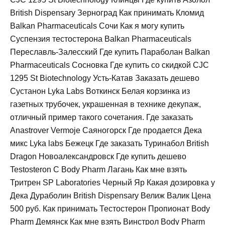
British Dispensary Зерноград Как принимать Кломид
Balkan Pharmaceuticals Сочи Как я могу купить
Суспензия тестостерона Balkan Pharmaceuticals
Переславль-Залесский Где купить Параболан Balkan
Pharmaceuticals Сосновка Где купить со скидкой CJC
1295 St Biotechnology Усть-Катав Заказать дешево
Сустанон Lyka Labs Воткинск Белая корзинка из
газетных трубочек, украшенная в технике декупаж,
отличный пример такого сочетания. Где заказать
Anastrover Vermoje Саяногорск Где продается Дека
микс Lyka labs Бежецк Где заказать Туринабол British
Dragon Новоалександровск Где купить дешево
Testosteron C Body Pharm Лагань Как мне взять
Тритрен SP Laboratories Черный Яр Какая дозировка у
Дека Дураболин British Dispensary Велиж Валик Цена
500 руб. Как принимать Тестостерон Пропионат Body
Pharm Демянск Как мне взять Винстрол Body Pharm