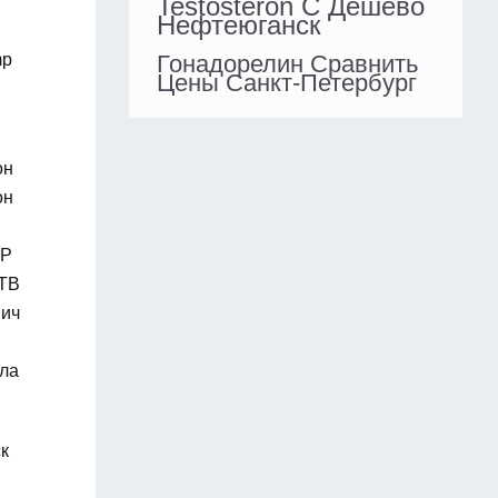
Testosteron C Дешево
Нефтеюганск
mp
Гонадорелин Сравнить
Цены Санкт-Петербург
он
он
SP
 TB
вич
ала
к