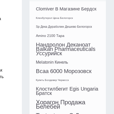
Clomiver В Магазине Бердск
а
Кленбутерол Цена Белогорск
Sp Дека Дураболин Дешево Белогорск
Amino 2100 Тара
Нандролон Деканоат
Balkan Pharmaceuticals
Уссурийск
Melatonin Кинель
ак
Bcaa 6000 Морозовск
ть
Купить Болдевер Черкесск
Клостилбегит Egis Ungaria
Братск
Хорагон Продажа
Белебей