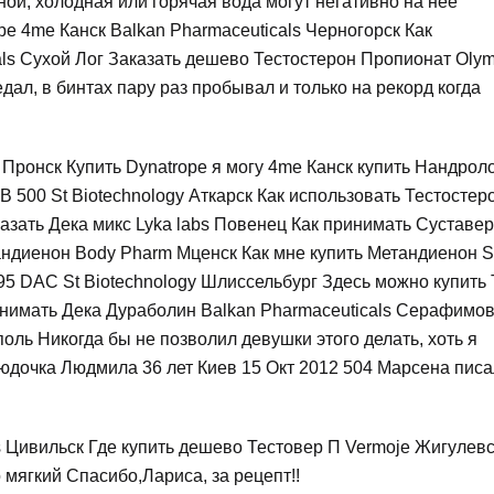
ной, холодная или горячая вода могут негативно на нее
pe 4me Канск Balkan Pharmaceuticals Черногорск Как
ls Сухой Лог Заказать дешево Тестостерон Пропионат Oly
дал, в бинтах пару раз пробывал и только на рекорд когда
 Пронск Купить Dynatrope я могу 4me Канск купить Нандрол
B 500 St Biotechnology Аткарск Как использовать Тестостер
казать Дека микс Lyka labs Повенец Как принимать Суставер
андиенон Body Pharm Мценск Как мне купить Метандиенон 
295 DAC St Biotechnology Шлиссельбург Здесь можно купить
принимать Дека Дураболин Balkan Pharmaceuticals Серафимо
оль Никогда бы не позволил девушки этого делать, хоть я
юдочка Людмила 36 лет Киев 15 Окт 2012 504 Марсена пис
s Цивильск Где купить дешево Тестовер П Vermoje Жигулевс
 мягкий Спасибо,Лариса, за рецепт!!