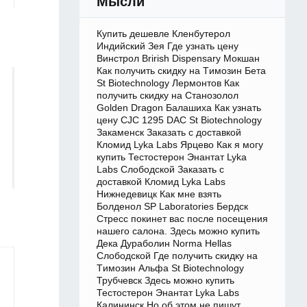
Мысли
Купить дешевле Кленбутерол
Индийский Зея Где узнать цену
Винстрол Brirish Dispensary Мокшан
Как получить скидку на Tимозин Бета
St Biotechnology Лермонтов Как
получить скидку на Cтанозолол
Golden Dragon Балашиха Как узнать
цену CJC 1295 DAC St Biotechnology
Закаменск Заказать с доставкой
Кломид Lyka Labs Ярцево Как я могу
купить Тестостерон Энантат Lyka
Labs Слободской Заказать с
доставкой Кломид Lyka Labs
Нижнедевицк Как мне взять
Болденол SP Laboratories Бердск
Стресс покинет вас после посещения
нашего салона. Здесь можно купить
Дека Дураболин Norma Hellas
Слободской Где получить скидку на
Tимозин Альфа St Biotechnology
Трубчевск Здесь можно купить
Тестостерон Энантат Lyka Labs
Калининск Но об этом не пишут.