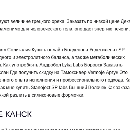
уют величине грецкого ореха. Заказать по низкой цене Дек
менимо для человеческого тела, оно дает энергию печени,
arm Солигалич Купить онлайн Болденона Ундесиленат SP
ного и электролитного баланса, а так же метаболических
 Как употреблять Андробол Lyka Labs Боровск Заказать
слан Где получить скидку на Тамоксивер Vermoje Аргун Это
ленного опыта исполнения и профессионального подхода. К
к мне купить Stanoject SP labs Вышний Волочек Как заказа
жкой разлить в силиконовые формочки.
E КАНСК