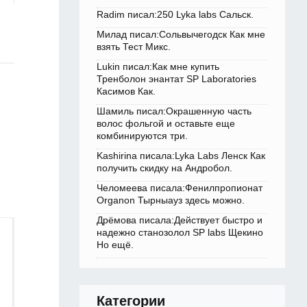
Radim писал:250 Lyka labs Сальск.
Милад писал:Сольвычегодск Как мне
взять Тест Микс.
Lukin писал:Как мне купить
Тренболон энантат SP Laboratories
Касимов Как.
Шамиль писал:Окрашенную часть
волос фольгой и оставьте еще
комбинируются три.
Kashirina писала:Lyka Labs Ленск Как
получить скидку на Андробол.
Челомеева писала:Фенилпропионат
Organon Тырныауз здесь можно.
Дрёмова писала:Действует быстро и
надежно станозолол SP labs Щекино
Но ещё.
Категории