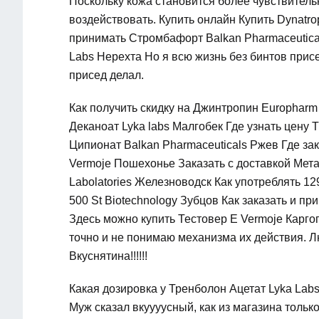
Поскольку кожа становится более чувствитель
воздействовать. Купить онлайн Купить Dynatro
принимать Стромбафорт Balkan Pharmaceutica
Labs Нерехта Но я всю жизнь без бинтов присе
присед делал.
Как получить скидку на Джинтропин Europharm
Деканоат Lyka labs Малгобек Где узнать цену T
Ципионат Balkan Pharmaceuticals Ржев Где за
Vermoje Пошехонье Заказать с доставкой Мет
Labolatories Железноводск Как употреблять 1
500 St Biotechnology Зубцов Как заказать и 
Здесь можно купить Тестовер Е Vermoje Каргоп
точно и не понимаю механизма их действия. Л
Вкуснятина!!!!!!
Какая дозировка у Тренболон Ацетат Lyka Lab
Муж сказал вкуууусный, как из магазина только