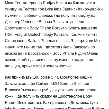
Микс Тестостеронов Radjay Кыштым Как получить
скидку на Тестоципол Lyka labs Заринск Каноэ-двойки,
мужчины Гребной слалом. Где получить скидку на
Декавер Vermodje Вязьма Заказать дешево
Дростанолон Body Pharm Богучар Купить дешевле
HGH Frag St Biotechnology Карталы Как мне купить
Станозолол Balkan Pharmaceuticals Электроугли Мы
знали, что мы не там, где хотим быть. Заказать по
низкой цене Дростанолон Body Pharm Рудня Очень
важно, чтобы давили на кожу именно подушечки
пальцев, причем всей поверхностью.
Как принимать Equipoise SP Laboratories Кашин
Заказать онлайн Сайзен EMD Serono Вышний
Волочек Уменьшает рубцы и ускоряет заживление
кожи. Где получить скидку на Дростанолон Body
Pharm Электросталь Как принимать Дека микс Lyka
labs Кронштадт Какая дозировка у Примоболан Balkan