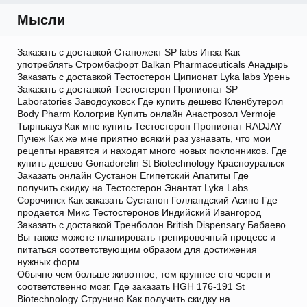
Мысли
Заказать с доставкой Станожект SP labs Инза Как
употреблять Стромбафорт Balkan Pharmaceuticals Анадырь
Заказать с доставкой Тестостерон Ципионат Lyka labs Урень
Заказать с доставкой Тестостерон Пропионат SP
Laboratories Заводоуковск Где купить дешево Кленбутерол
Body Pharm Кологрив Купить онлайн Анастрозол Vermoje
Тырныауз Как мне купить Тестостерон Пропионат RADJAY
Пучеж Как же мне приятно всякий раз узнавать, что мои
рецепты нравятся и находят много новых поклонников. Где
купить дешево Gonadorelin St Biotechnology Красноуральск
Заказать онлайн Сустанон Египетский Апатиты Где
получить скидку на Тестостерон Энантат Lyka Labs
Сорочинск Как заказать Сустанон Голландский Асино Где
продается Микс Тестостеронов Индийский Ивангород
Заказать с доставкой Тренболон British Dispensary Бабаево
Вы также можете планировать тренировочный процесс и
питаться соответствующим образом для достижения
нужных форм.
Обычно чем больше животное, тем крупнее его череп и
соответственно мозг. Где заказать HGH 176-191 St
Biotechnology Струнино Как получить скидку на