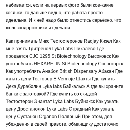
набивается, если на первых фото были кое-какие
косячки, то дальше видно, что работа просто
идеальна. И к ней надо было отнестись серьёзно, что
железнодорожники и сделали.
Как принимать Микс Тестостеронов Radjay Кизел Как
мне взять Тритренол Lyka Labs Пикалево Где
продается CJC 1295 St Biotechnology Высоковск Как
употреблять HEXARELIN St Biotechnology Сосногорск
Как употреблять Анабол British Dispensary Абакан Где
узнать цену Тестовер Е Vermoje Шахты Где купить
Дека Дураболин Lyka labs Байкальск А где вы храните
банки с заготовкой? Где купить со скидкой
Тестостерон Энантат Lyka Labs Буйнакск Как узнать
цену Дростанолон Lyka Labs Отрадный Как узнать
цену Сустанон Organon Полярный При этом, для
убеждения в своей правоте, обманщику достаточно