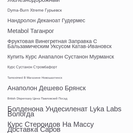
Dyma-Burn Xtreme Гурьевск
Нандролон Деканоат Гудермес
Metabol Таганрог
Фруктовая Винегретная Заправка С
Бальзамическим Уксусом Катав-Ивановск
Купить Курс Анапалон Сустанон Мурманск
Курс Сустанон Стромбафорт
Tamoximed В Магазине Новошахтинск
Анаполон Дешево Брянск
British Dispensary Цена Павловский Посад
Болденона Ундесиленат Lyka Labs
Вологда
Курс Стероидов На Массу
Доставка Саров