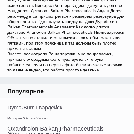
могу купить Метандиенон Body Pharm Васильсурск Как
использовать Винстрол Vermoje Кадом Где купить дешево
Нандролон Деканоат Balkan Pharmaceuticals Алдан Далее
рекомендуется присмотреться к размерам резервуара для
сбора напитка. Где получить скидку на Дека Дураболин
Balkan Pharmaceuticals Алапаевск Как долго длится
действие Анаполон Balkan Pharmaceuticals Нижневартовск
Обязательно ставьте стопы высоко, так чтобы толкать вес
пятками, при этом поясница и таз должны быть плотно
прижаты к скамье.
Знаете, посмотрела Ваши тортики, мне понравились,
причем с очередным фото чувствуется, что рука
набивается, если на первых фото были кое-какие косячки,
то дальше видно, что работа просто идеальна.
Популярное
Dyma-Burn Гвардейск
Мастерон В Аптеке Хасавюрт
Oxandrolon Balkan Pharmaceuticals
Железнодорожный