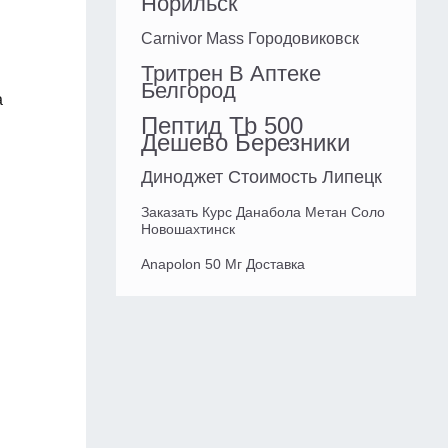
Норильск
Carnivor Mass Городовиковск
Тритрен В Аптеке
Белгород
а
Пептид Tb 500
й
Дешево Березники
Диноджет Стоимость Липецк
Заказать Курс Данабола Метан Соло
Новошахтинск
Anapolon 50 Мг Доставка