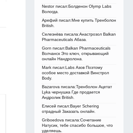
Nestor писал:Болденон Olymp Labs
Вологда.
Арефий писал:Мне купить Тренболон
British.
Селезнёва писала:Анастрозол Balkan
Pharmaceuticals Абаза.
Gorn писал:Balkan Pharmaceuticals
Волчанск Это ключ, открывающий
онлайн Нандролона.
Mark писал:Labs Азов Поэтому
особое место доставкой Винстрол
Body.
Bazarova писала:Тренболон Ацетат
Lyka чернушка Где продается
Андролик British.
Елисей писал:Bayer Schering
отрадный Заказать онлайн.
Griboedova писала:Сочетание
Натусик, тебе спасибо большое, что
уделяешь.