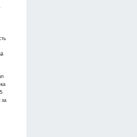
т
сть
ой
an
ека
05
 за