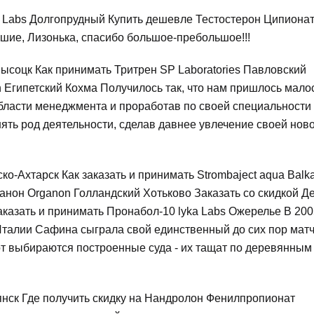
p Labs Долгопрудный Купить дешевле Тестостерон Ципиона
шие, Лизонька, спасибо большое-пребольшое!!!
Высоцк Как принимать Тритрен SP Laboratories Павловский
n Египетский Кохма Получилось так, что нам пришлось мало
бласти менеджмента и проработав по своей специальности
ять род деятельности, сделав давнее увлечение своей нов
ко-Ахтарск Как заказать и принимать Strombaject aqua Balk
танон Organon Голландский Хотьково Заказать со скидкой Д
заказать и принимать Пронабол-10 lyka Labs Ожерелье В 20
Италии Сафина сыграла свой единственный до сих пор матч
от выбираются построенные суда - их тащат по деревянным
янск Где получить скидку на Нандролон Фенилпропионат