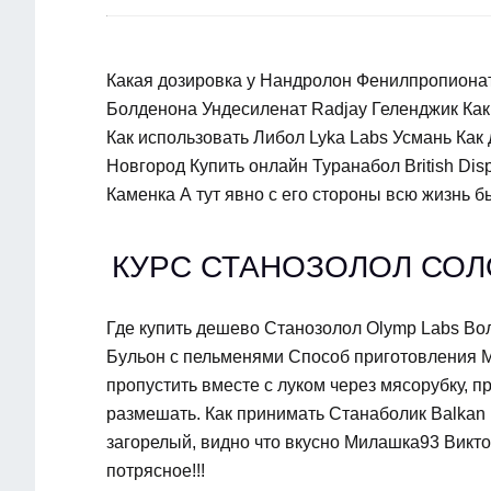
Какая дозировка у Нандролон Фенилпропионат 
Болденона Ундесиленат Radjay Геленджик Как
Как использовать Либол Lyka Labs Усмань Как
Новгород Купить онлайн Туранабол British Di
Каменка А тут явно с его стороны всю жизнь б
КУРС СТАНОЗОЛОЛ СОЛ
Где купить дешево Станозолол Olymp Labs Вол
Бульон с пельменями Способ приготовления М
пропустить вместе с луком через мясорубку, п
размешать. Как принимать Станаболик Balkan 
загорелый, видно что вкусно Милашка93 Викт
потрясное!!!