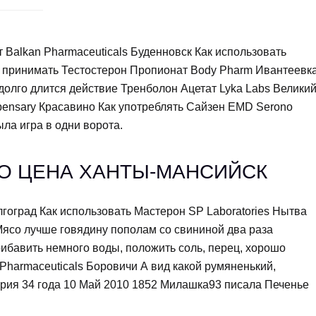
Balkan Pharmaceuticals Буденновск Как использовать
 принимать Тестостерон Пропионат Body Pharm Ивантеевк
 долго длится действие Тренболон Ацетат Lyka Labs Велики
spensary Красавино Как употреблять Сайзен EMD Serono
ыла игра в одни ворота.
О ЦЕНА ХАНТЫ-МАНСИЙСК
гоград Как использовать Мастерон SP Laboratories Нытва
ясо лучше говядину пополам со свининой два раза
рибавить немного воды, положить соль, перец, хорошо
Pharmaceuticals Боровичи А вид какой румяненький,
ория 34 года 10 Май 2010 1852 Милашка93 писала Печенье