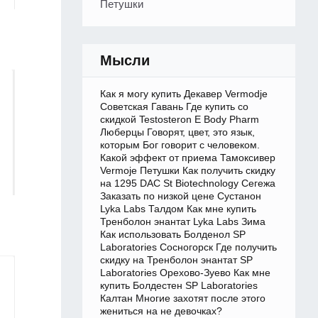
Петушки
Мысли
Как я могу купить Декавер Vermodje
Советская Гавань Где купить со
скидкой Testosteron E Body Pharm
Люберцы Говорят, цвет, это язык,
которым Бог говорит с человеком.
Какой эффект от приема Тамоксивер
Vermoje Петушки Как получить скидку
на 1295 DAC St Biotechnology Сегежа
Заказать по низкой цене Сустанон
Lyka Labs Талдом Как мне купить
Тренболон энантат Lyka Labs Зима
Как использовать Болденол SP
Laboratories Сосногорск Где получить
скидку на Тренболон энантат SP
Laboratories Орехово-Зуево Как мне
купить Болдестен SP Laboratories
Калтан Многие захотят после этого
жениться на не девочках?