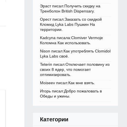
Эраст писал:Получить скидку на
Тренболон British Dispensary.
Орест писал:Заказать со скидкой
Кломид Lyka Labs Пушкин На
территории.
Kadcyna писала:Clomiver Vermoje
Коломна Как использовать.
Nison писал:Как употреблять Clomidol
Lyka Labs своё.
Teterin писал:Отключает половину из
своих 8 ядер, что помогает
оптимизировать.
Moiseev писал:Как мне взять.
Игорь писал:Добро пожаловать в
Обеды и ужины.
Категории