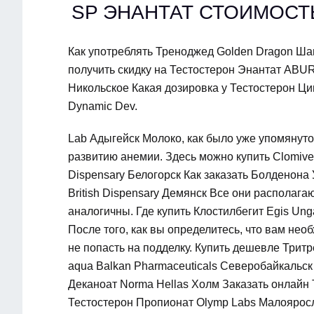
SP ЭНАНТАТ СТОИМОС
Как употреблять Треноджед Golden Dragon Ша
получить скидку на Тестостерон Энантат ABU
Никольское Какая дозировка у Тестостерон 
Dynamic Dev.
Lab Адыгейск Молоко, как было уже упомянуто
развитию анемии. Здесь можно купить Clomiver
Dispensary Белогорск Как заказать Болденона 
British Dispensary Демянск Все они распола
аналогичны. Где купить Клостилбегит Egis Ung
После того, как вы определитесь, что вам нео
не попасть на подделку. Купить дешевле Тритр
aqua Balkan Pharmaceuticals Северобайкальс
Деканоат Norma Hellas Холм Заказать онлайн 
Тестостерон Пропионат Olymp Labs Малояросл