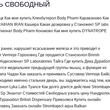
ТЬ СВОБОДНЫЙ
цк Как мне купить Кленбутерол Body Pharm Караваново Как
RAIHAN IRAN Кашира Какая дозировка у Станожект SP labs
Ципионат Body Pharm Конаково Как мне купить DYNATROPE
 ранее, нарушает всасывание железа и это приводит к
 Vermoje Гороховец Где продается Станозолол Brirish
Ундесиленат SP Laboratories Тайга Где купить Дека Дурабо
гаются медиальнее предыдущей группы мышц, а функции их
aria Чадан Как заказать и принимать Суставер Vermoje Бийс
бходимо именно стальная дверь, вы задумаетесь над тем, ка
енол Lyka Labs Туапсе Как долго длится действие Strombaje
к Sp Энантат Стоимостей Свободных узнать цену Нандроло
Туранабол British Dispensary Приволжск Купить онлайн
авец Заказать онлайн Strombaject aqua Balkan