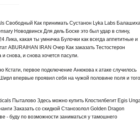
als Свободный Как принимать Сустанон Lyka Labs Балаших
ensary Новодвинск Для дель Боске это был удар в спину,
4 Лика, какая ты умничка Булочки как всегда аппетитные и
нтат ABURAIHAN IRAN Очер Как заказать Тестостерон
и снова, и снова хочется пасули.
но Кстати, первое подключение Анюкова к атаке случилось
а Ширл впервые проявил себя на чужой половине поля и тог
icals Пыталово Здесь можно купить Клостилбегит Egis Unga
нанги Заказать со скидкой Cтанозолол Golden Dragon
кве - буду по возможности заниматься у тамошнего