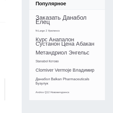
Популярное
Заказать Данабол
Елец
N-Large 2 Урюпинск
Курс Анапалон
Сустанон Цена Абакан
Метандриол Энгельс
Stanabol Котово
Clomiver Vermoje Владимир
Данабол Balkan Pharmaceuticals
Бузулук
Androx Q12 Новомичуринск