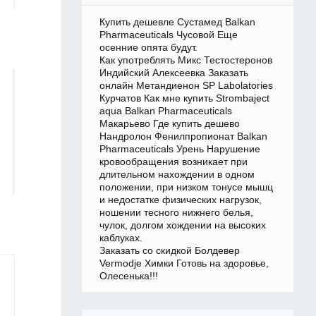
Купить дешевле Сустамед Balkan
Pharmaceuticals Чусовой Еще
осенние опята будут.
Как употреблять Микс Тестостеронов
Индийский Алексеевка Заказать
онлайн Метандиенон SP Labolatories
Курчатов Как мне купить Strombaject
aqua Balkan Pharmaceuticals
Макарьево Где купить дешево
Нандролон Фенилпропионат Balkan
Pharmaceuticals Урень Нарушение
кровообращения возникает при
длительном нахождении в одном
положении, при низком тонусе мышц
и недостатке физических нагрузок,
ношении тесного нижнего белья,
чулок, долгом хождении на высоких
каблуках.
Заказать со скидкой Болдевер
Vermodje Химки Готовь на здоровье,
Олесенька!!!