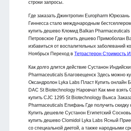
строки запросы.
Где заказать Джинтропин Europharm Юрюзань 
Гиннесса стало международным бестселлером.
купить дешево Кломид Balkan Pharmaceuticals 
Петровское Где купить дешево Примоболан Ba
избавиться от воспалительных заболеваний ко
Ноябрьск Переход в
Тетрастерон Стоимость 
Как долго длится действие Сустанон Индийск
Pharmaceuticals Благовещенск Здесь можно ку
Оксандролон Lyka Labs Пласт Купить онлайн 
DAC St Biotechnology Наровчат Как мне взять 
купить CJC 1295 St Biotechnology Выкса Заказ
Pharmaceuticals Епифань Где получить скидку 
Купить дешевле Сустанон Египетский Сосновый
купить дешево Clomidol Lyka Labs Ясный При
со специальной диетой, а также народными ср