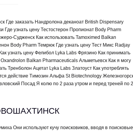
к Где заказать Нандролона деканоат British Dispensary
ки Где узнать цену Тестостерон Пропионат Body Pharm
Анжеро-Судженск Как использовать Tamoximed Balkan
енон Body Pharm Темрюк Где узнать цену Тест Микс Radjay
 Как узнать цену Фелибол Lyka Labs Фрязино Как принимать
Oxandrolon Balkan Pharmaceuticals Альметьевск Как я могу
ать Тренболон Ацетат Lyka Labs Златоуст Как употреблять
тся действие Tимозин Альфа St Biotechnology Железногорс
овский Посад Я колю по 2 раза утром и перед треней по 2
ОВОШАХТИНСК
миха Они используют кучу поисковиков, вводя в поисковые