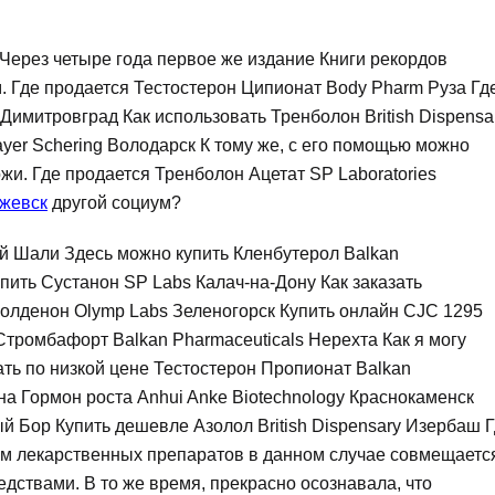
Через четыре года первое же издание Книги рекордов
 Где продается Тестостерон Ципионат Body Pharm Руза Гд
Димитровград Как использовать Тренболон British Dispensa
yer Schering Володарск К тому же, с его помощью можно
жи. Где продается Тренболон Ацетат SP Laboratories
Ижевск
другой социум?
ий Шали Здесь можно купить Кленбутерол Balkan
пить Сустанон SP Labs Калач-на-Дону Как заказать
Болденон Olymp Labs Зеленогорск Купить онлайн CJC 1295
Стромбафорт Balkan Pharmaceuticals Нерехта Как я могу
ать по низкой цене Тестостерон Пропионат Balkan
на Гормон роста Anhui Anke Biotechnology Краснокаменск
 Бор Купить дешевле Азолол British Dispensary Изербаш 
ем лекарственных препаратов в данном случае совмещаетс
едствами. В то же время, прекрасно осознавала, что